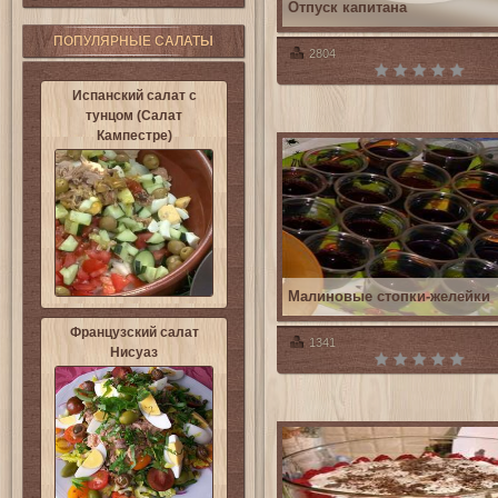
Отпуск капитана
ПОПУЛЯРНЫЕ САЛАТЫ
2804
Испанский салат с
тунцом (Салат
Кампестре)
Малиновые стопки-желейки
Французский салат
1341
Нисуаз