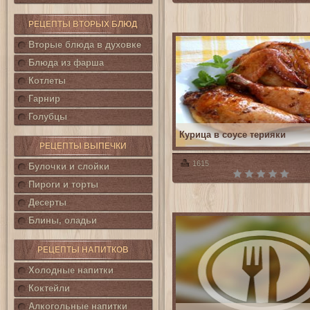
РЕЦЕПТЫ ВТОРЫХ БЛЮД
Вторые блюда в духовке
Блюда из фарша
Котлеты
Гарнир
Голубцы
Курица в соусе терияки
РЕЦЕПТЫ ВЫПЕЧКИ
1615
Булочки и слойки
Пироги и торты
Десерты
Блины, оладьи
РЕЦЕПТЫ НАПИТКОВ
Холодные напитки
Коктейли
Алкогольные напитки