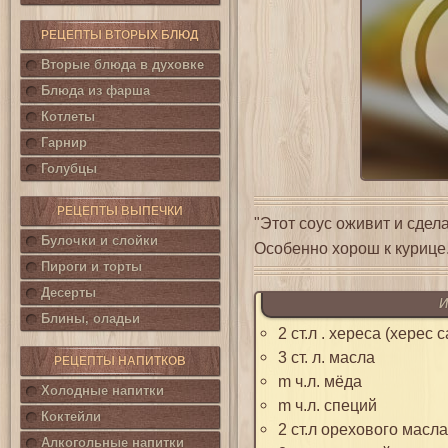
РЕЦЕПТЫ ВТОРЫХ БЛЮД
Вторые блюда в духовке
Блюда из фарша
Котлеты
Гарнир
Голубцы
РЕЦЕПТЫ ВЫПЕЧКИ
"Этот соус оживит и сдел
Булочки и слойки
Особенно хорош к курице.
Пироги и торты
Десерты
И
Блины, оладьи
2 ст.л . хереса (херес
3 ст. л. масла
РЕЦЕПТЫ НАПИТКОВ
m ч.л. мёда
Холодные напитки
m ч.л. специй
Коктейли
2 ст.л орехового масла
Алкогольные напитки