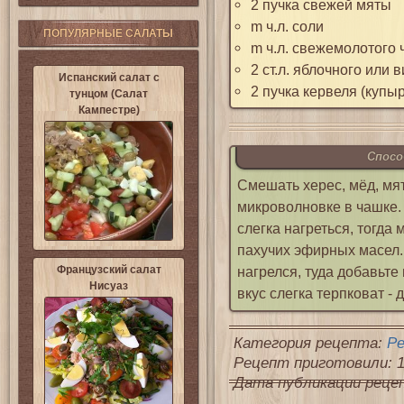
2 пучка свежей мяты
m ч.л. соли
ПОПУЛЯРНЫЕ САЛАТЫ
m ч.л. свежемолотого 
2 ст.л. яблочного или 
Испанский салат с
2 пучка кервеля (купы
тунцом (Салат
Кампестре)
Спосо
Смешать херес, мёд, мяту
микроволновке в чашке. 
слегка нагреться, тогда
пахучих эфирных масел. 
Французский салат
нагрелся, туда добавьте
Нисуаз
вкус слегка терпковат - 
Категория рецепта:
Ре
Рецепт приготовили: 1
Дата публикации рецепт