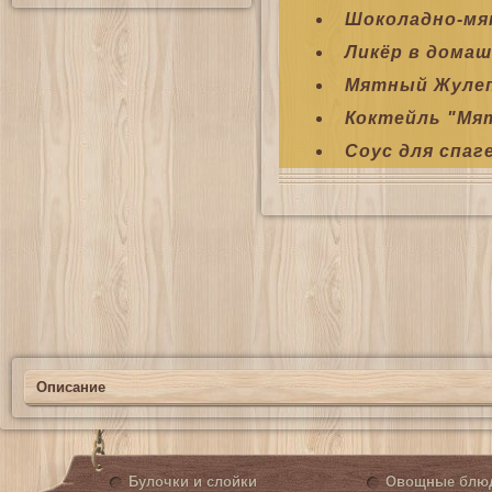
Шоколадно-мя
Ликёр в домаш
Мятный Жуле
Коктейль "Мя
Соус для спа
Описание
Булочки и слойки
Овощные блю