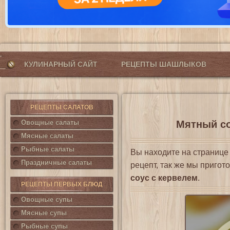
КУЛИНАРНЫЙ САЙТ
РЕЦЕПТЫ ШАШЛЫКОВ
РЕЦЕПТЫ САЛАТОВ
Овощные салаты
Мятный со
Мясные салаты
Рыбные салаты
Вы находите на страниц
Праздничные салаты
рецепт, так же мы приго
соус с кервелем
.
РЕЦЕПТЫ ПЕРВЫХ БЛЮД
Овощные супы
Мясные супы
Рыбные супы