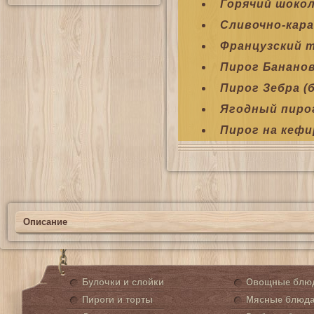
Горячий шокол
Сливочно-кар
Французский т
Пирог Банано
Пирог Зебра 
Ягодный пиро
Пирог на кефи
Описание
Булочки и слойки
Овощные блю
Пироги и торты
Мясные блюд