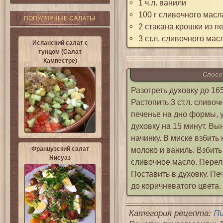
1 ч.л. ванили
100 г сливочного масл
ПОПУЛЯРНЫЕ САЛАТЫ
2 стакана крошки из п
3 ст.л. сливочного мас
Испанский салат с
тунцом (Салат
Кампестре)
Спосо
Разогреть духовку до 16
Растопить 3 ст.л. сливо
печенье на дно формы, у
духовку на 15 минут. Вы
начинку. В миске взбить 
Французский салат
молоко и ваниль. Взбит
Нисуаз
сливочное масло. Перели
Поставить в духовку. Печ
до коричневатого цвета.
Категория рецепта:
П