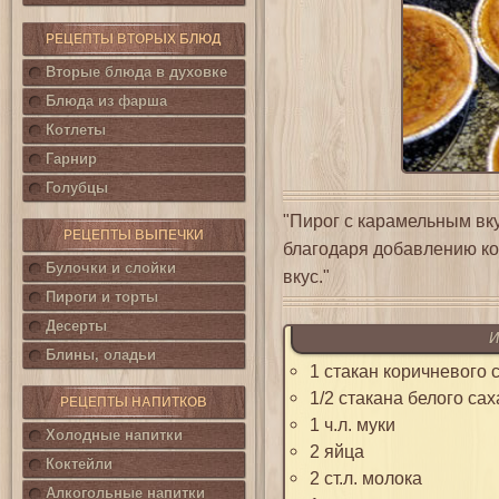
РЕЦЕПТЫ ВТОРЫХ БЛЮД
Вторые блюда в духовке
Блюда из фарша
Котлеты
Гарнир
Голубцы
"Пирог с карамельным вк
РЕЦЕПТЫ ВЫПЕЧКИ
благодаря добавлению ко
Булочки и слойки
вкус."
Пироги и торты
Десерты
И
Блины, оладьи
1 стакан коричневого 
1/2 стакана белого са
РЕЦЕПТЫ НАПИТКОВ
1 ч.л. муки
Холодные напитки
2 яйца
Коктейли
2 ст.л. молока
Алкогольные напитки