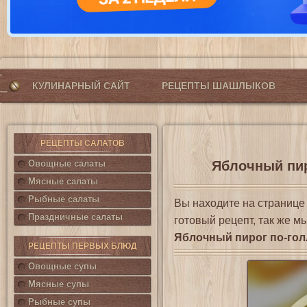
КУЛИНАРНЫЙ САЙТ
РЕЦЕПТЫ ШАШЛЫКОВ
РЕЦЕПТЫ САЛАТОВ
Овощные салаты
Яблочный пир
Мясные салаты
Рыбные салаты
Вы находите на страниц
Праздничные салаты
готовый рецепт, так же м
Яблочный пирог по-гол
РЕЦЕПТЫ ПЕРВЫХ БЛЮД
Овощные супы
Мясные супы
Рыбные супы