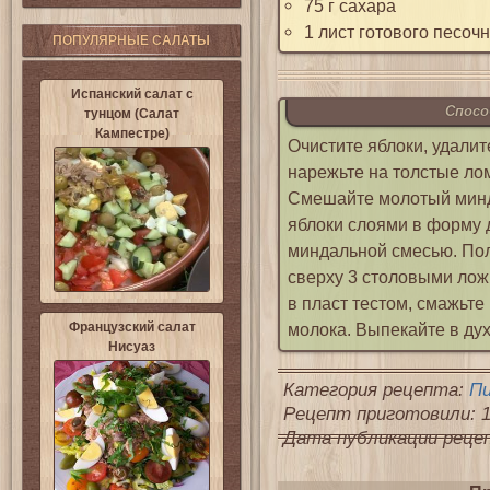
75 г сахара
1 лист готового песочн
ПОПУЛЯРНЫЕ САЛАТЫ
Испанский салат с
Спосо
тунцом (Салат
Кампестре)
Очистите яблоки, удалит
нарежьте на толстые ло
Смешайте молотый минда
яблоки слоями в форму 
миндальной смесью. Пол
сверху 3 столовыми ло
в пласт тестом, смажьт
Французский салат
молока. Выпекайте в дух
Нисуаз
Категория рецепта:
П
Рецепт приготовили: 1
Дата публикации рецепт