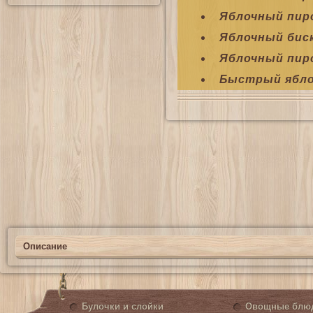
Яблочный пир
Яблочный бис
Яблочный пир
Быстрый ябло
Описание
Булочки и слойки
Овощные блю