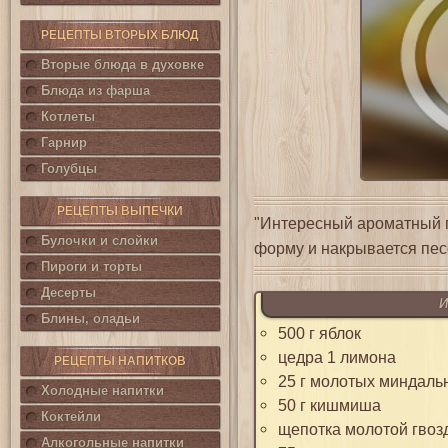
РЕЦЕПТЫ ВТОРЫХ БЛЮД
Вторые блюда в духовке
Блюда из фарша
Котлеты
Гарнир
Голубцы
РЕЦЕПТЫ ВЫПЕЧКИ
"Интересный ароматный п
Булочки и слойки
форму и накрывается пес
Пироги и торты
Десерты
И
Блины, оладьи
500 г яблок
цедра 1 лимона
РЕЦЕПТЫ НАПИТКОВ
25 г молотых миндаль
Холодные напитки
50 г кишмиша
Коктейли
щепотка молотой гвоз
Алкогольные напитки