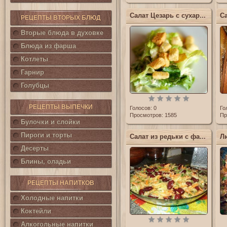
Салат Цезарь с сухариками
РЕЦЕПТЫ ВТОРЫХ БЛЮД
Вторые блюда в духовке
Блюда из фарша
Котлеты
Гарнир
Голубцы
РЕЦЕПТЫ ВЫПЕЧКИ
Голосов:
0
Го
Просмотров: 1585
Пр
Булочки и слойки
Пироги и торты
Салат из редьки с фасолью
Десерты
Блины, оладьи
РЕЦЕПТЫ НАПИТКОВ
Холодные напитки
Коктейли
Алкогольные напитки