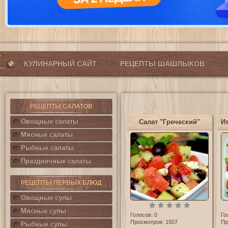
КУЛИНАРНЫЙ САЙТ
РЕЦЕПТЫ ШАШЛЫКОВ
РЕЦЕПТЫ САЛАТОВ
Овощные салаты
Салат "Греческий"
Мясные салаты
Рыбные салаты
Праздничные салаты
РЕЦЕПТЫ ПЕРВЫХ БЛЮД
Овощные супы
Мясные супы
Голосов:
0
Го
Просмотров: 1507
Пр
Рыбные супы