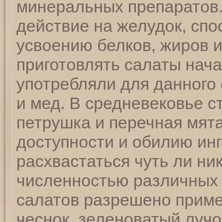
минеральных препаратов.
действие на желудок, сп
усвоению белков, жиров и
приготовлять салаты нач
употребляли для данного 
и мед. В средневековье с
петрушка и перечная мят
доступности и обилию ин
расхвастаться чуть ли ни
численностью различных 
салатов разрешено приме
чеснок, зеленоватый лучо