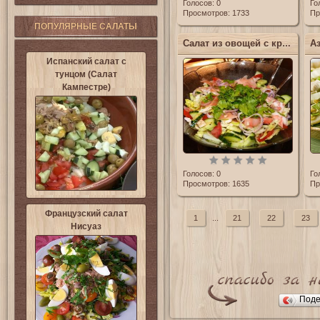
Голосов:
0
Го
Просмотров: 1733
Пр
ПОПУЛЯРНЫЕ САЛАТЫ
Салат из овощей с крабовыми палочками
Испанский салат с
тунцом (Салат
Кампестре)
Голосов:
0
Го
Просмотров: 1635
Пр
Французский салат
1
...
21
22
23
Нисуаз
Поде