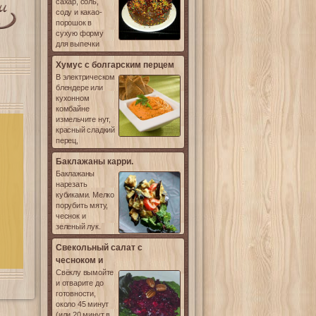
сахар, соль,
соду и какао-
порошок в
сухую форму
для выпечки
Хумус с болгарским перцем
В электрическом
блендере или
кухонном
комбайне
измельчите нут,
красный сладкий
перец,
Баклажаны карри.
Баклажаны
нарезать
кубиками. Мелко
порубить мяту,
чеснок и
зеленый лук.
Свекольный салат с
чесноком и
Свёклу вымойте
и отварите до
готовности,
около 45 минут
(или 20 минут в