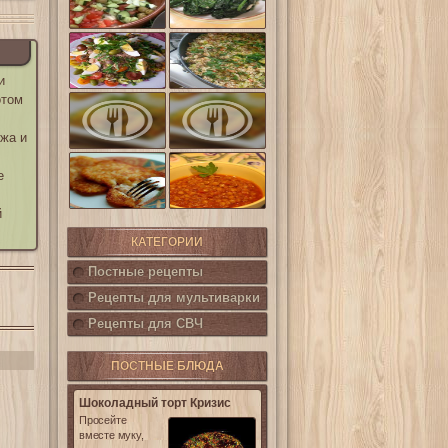
шпинат
(Салат
Кампестре)
Французский
Ленивые
салат Нисуаз
кабачки
и
отом
Овощная
Салат из печени
запеканка из
трески с
кабачков и
каперсами
ожа и
баклажанов
Картофельные
е
котлетки с
Горошница
кукурузой
й
КАТЕГОРИИ
Постные рецепты
Рецепты для мультиварки
Рецепты для СВЧ
ПОСТНЫЕ БЛЮДА
Шоколадный торт Кризис
Просейте
вместе муку,