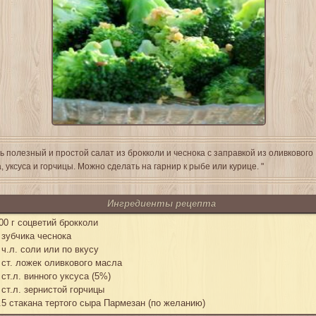
ь полезный и простой салат из брокколи и чеснока с заправкой из оливкового
, уксуса и горчицы. Можно сделать на гарнир к рыбе или курице. "
Ингредиенты рецепта
00 г соцветий брокколи
 зубчика чеснока
 ч.л. соли или по вкусу
 ст. ложек оливкового масла
 ст.л. винного уксуса (5%)
 ст.л. зернистой горчицы
.5 стакана тертого сыра Пармезан (по желанию)