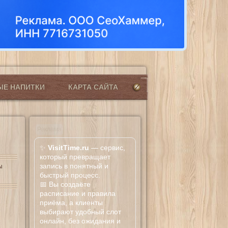
ЫЕ НАПИТКИ
КАРТА САЙТА
Реклама
✨
VisitTime.ru
— сервис,
который превращает
запись в понятный и
ы
быстрый процесс.
📅 Вы создаёте
расписание и правила
приёма, а клиенты
выбирают удобный слот
онлайн, без ожидания и