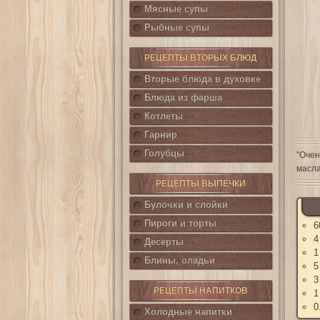
Мясные супы
Рыбные супы
РЕЦЕПТЫ ВТОРЫХ БЛЮД
Вторые блюда в духовке
Блюда из фарша
Котлеты
Гарнир
Голубцы
"Очен
масла
РЕЦЕПТЫ ВЫПЕЧКИ
Булочки и слойки
Пироги и торты
6
4
Десерты
1
Блины, оладьи
5
3
РЕЦЕПТЫ НАПИТКОВ
1
0
Холодные напитки