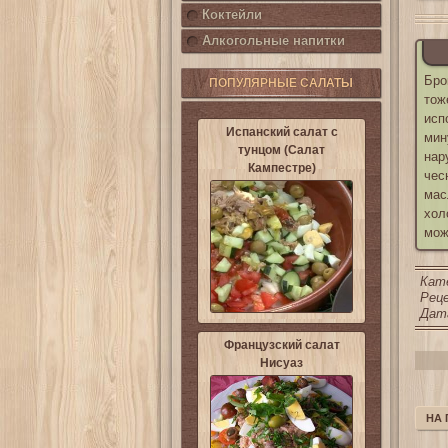
Коктейли
Алкогольные напитки
Бро
ПОПУЛЯРНЫЕ САЛАТЫ
тож
исп
Испанский салат с
мин
тунцом (Салат
нар
Кампестре)
чес
мас
хол
мож
Кат
Реце
Дата
Французский салат
Нисуаз
НА