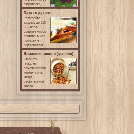
скороварке).
Батат в духовке
Разогрейте
духовку до 200
С. Слегка
смажьте жиром
противень или
проложите
пергаментом.
Домашние мюсли (гранола)
Смешать
геркулес,
семечки/орехи,
корицу, соль,
мед и
растительное
масло.