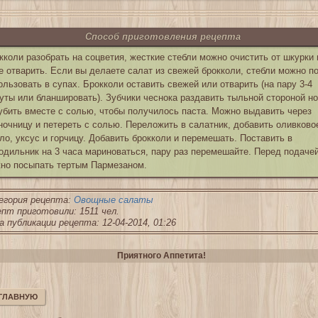
Способ приготовления рецепта
кколи разобрать на соцветия, жесткие стебли можно очистить от шкурки 
е отварить. Если вы делаете салат из свежей брокколи, стебли можно п
ользовать в супах. Брокколи оставить свежей или отварить (на пару 3-4
уты или бланшировать). Зубчики чеснока раздавить тыльной стороной н
убить вместе с солью, чтобы получилось паста. Можно выдавить через
ночницу и петереть с солью. Переложить в салатник, добавить оливково
ло, уксус и горчицу. Добавить брокколи и перемешать. Поставить в
одильник на 3 часа мариноваться, пару раз перемешайте. Перед подаче
но посыпать тертым Пармезаном.
егория рецепта:
Овощные салаты
пт приготовили: 1511 чел.
 публикации рецепта: 12-04-2014, 01:26
Приятного Аппетита!
 ГЛАВНУЮ