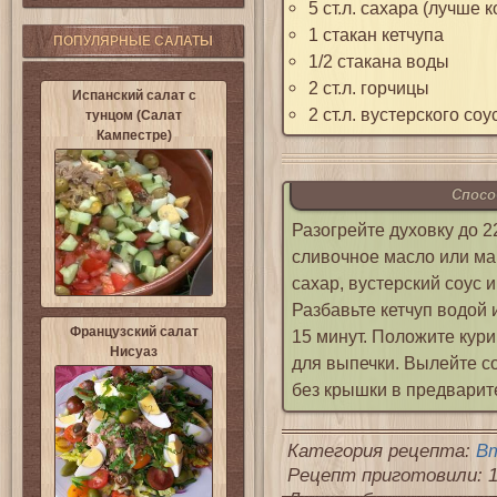
5 ст.л. сахара (лучше 
1 стакан кетчупа
ПОПУЛЯРНЫЕ САЛАТЫ
1/2 стакана воды
2 ст.л. горчицы
Испанский салат с
2 ст.л. вустерского со
тунцом (Салат
Кампестре)
Спосо
Разогрейте духовку до 2
сливочное масло или ма
сахар, вустерский соус 
Разбавьте кетчуп водой 
Французский салат
15 минут. Положите ку
Нисуаз
для выпечки. Вылейте с
без крышки в предварите
Категория рецепта:
Вт
Рецепт приготовили: 1