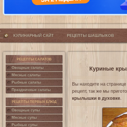
КУЛИНАРНЫЙ САЙТ
РЕЦЕПТЫ ШАШЛЫКОВ
РЕЦЕПТЫ САЛАТОВ
Овощные салаты
Куриные кры
Мясные салаты
Рыбные салаты
Вы находите на страниц
Праздничные салаты
рецепт, так же мы приго
крылышки в духовке
.
РЕЦЕПТЫ ПЕРВЫХ БЛЮД
Овощные супы
Мясные супы
Рыбные супы