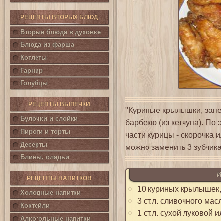
РЕЦЕПТЫ ВТОРЫХ БЛЮД
Вторые блюда в духовке
Блюда из фарша
Котлеты
Гарнир
Голубцы
РЕЦЕПТЫ ВЫПЕЧКИ
"Куриные крылышки, запе
Булочки и слойки
барбекю (из кетчупа). По
Пироги и торты
части курицы - окорочка 
Десерты
можно заменить 3 зубчика
Блины, оладьи
И
РЕЦЕПТЫ НАПИТКОВ
10 куриных крылышек, 
Холодные напитки
3 ст.л. сливочного мас
Коктейли
1 ст.л. сухой луковой
Алкогольные напитки