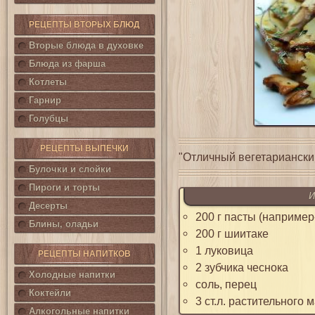
РЕЦЕПТЫ ВТОРЫХ БЛЮД
Вторые блюда в духовке
Блюда из фарша
Котлеты
Гарнир
Голубцы
РЕЦЕПТЫ ВЫПЕЧКИ
"Отличный вегетариански
Булочки и слойки
Пироги и торты
И
Десерты
200 г пасты (например
Блины, оладьи
200 г шиитаке
1 луковица
РЕЦЕПТЫ НАПИТКОВ
2 зубчика чеснока
Холодные напитки
соль, перец
Коктейли
3 ст.л. растительного 
Алкогольные напитки