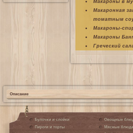
Макароны в м
Макаронная за
томатным со
Макароны-спи
Макароны Бан
Греческий сал
Описание
Булочки и слойки
Овощные блю
Пироги и торты
Мясные блюд