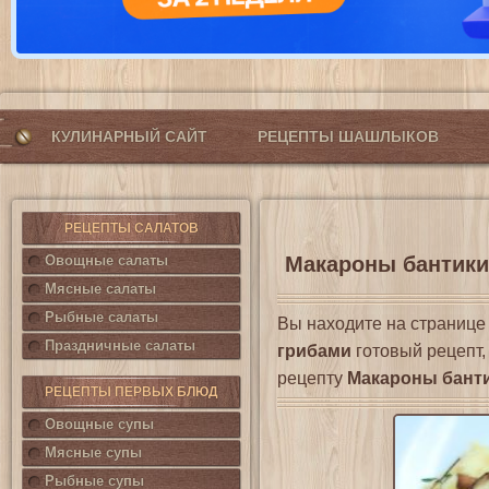
КУЛИНАРНЫЙ САЙТ
РЕЦЕПТЫ ШАШЛЫКОВ
РЕЦЕПТЫ САЛАТОВ
Овощные салаты
Макароны бантики
Мясные салаты
Рыбные салаты
Вы находите на страниц
Праздничные салаты
грибами
готовый рецепт,
рецепту
Макароны бант
РЕЦЕПТЫ ПЕРВЫХ БЛЮД
Овощные супы
Мясные супы
Рыбные супы