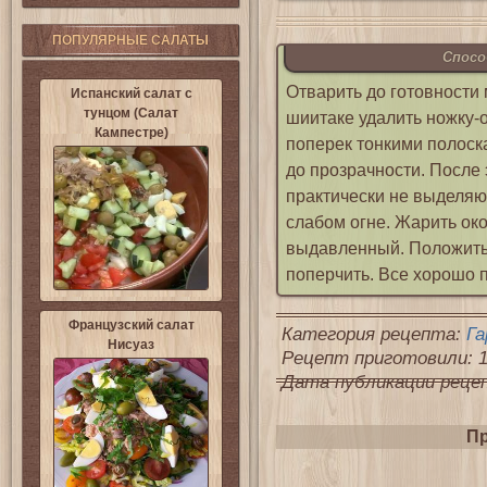
ПОПУЛЯРНЫЕ САЛАТЫ
Спосо
Отварить до готовности 
Испанский салат с
тунцом (Салат
шиитаке удалить ножку-
Кампестре)
поперек тонкими полоск
до прозрачности. После 
практически не выделяют
слабом огне. Жарить око
выдавленный. Положить 
поперчить. Все хорошо 
Французский салат
Категория рецепта:
Га
Нисуаз
Рецепт приготовили: 1
Дата публикации рецепт
Пр