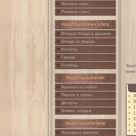
Мясные супы
Рыбные супы
РЕЦЕПТЫ ВТОРЫХ БЛЮД
Вторые блюда в духовке
Блюда из фарша
Котлеты
Гарнир
Голубцы
"Быст
хотит
РЕЦЕПТЫ ВЫПЕЧКИ
Булочки и слойки
Пироги и торты
3
2
Десерты
1
Блины, оладьи
1
3
РЕЦЕПТЫ НАПИТКОВ
1
1
Холодные напитки