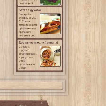
скороварке).
Батат в духовке
Разогрейте
духовку до 200
С. Слегка
смажьте жиром
противень или
проложите
пергаментом.
Домашние мюсли (гранола)
Смешать
геркулес,
семечки/орехи,
корицу, соль,
мед и
растительное
масло.