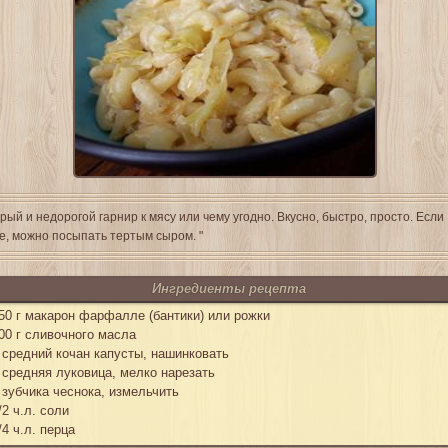
рый и недорогой гарнир к мясу или чему угодно. Вкусно, быстро, просто. Если
е, можно посыпать тертым сыром. "
Ингредиенты рецепта
50 г макарон фарфалле (бантики) или рожки
00 г сливочного масла
 средний кочан капусты, нашинковать
 средняя луковица, мелко нарезать
 зубчика чеснока, измельчить
/2 ч.л. соли
/4 ч.л. перца