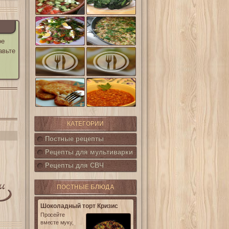
шпинат
(Салат
Кампестре)
Французский
Ленивые
салат Нисуаз
кабачки
ое
авьте
Овощная
Салат из печени
запеканка из
трески с
кабачков и
каперсами
баклажанов
Картофельные
котлетки с
Горошница
кукурузой
КАТЕГОРИИ
Постные рецепты
Рецепты для мультиварки
Рецепты для СВЧ
ПОСТНЫЕ БЛЮДА
Шоколадный торт Кризис
Просейте
вместе муку,