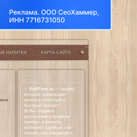
ЫЕ НАПИТКИ
КАРТА САЙТА
Реклама
✨
VisitTime.ru
— сервис,
который превращает
запись в понятный и
овили
быстрый процесс.
📅 Вы создаёте
расписание и правила
приёма, а клиенты
выбирают удобный слот
онлайн, без ожидания и