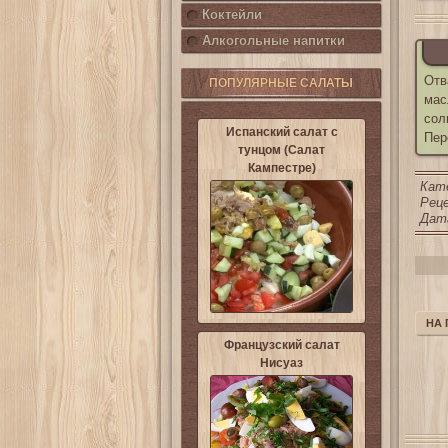
Коктейли
Алкогольные напитки
Отв
ПОПУЛЯРНЫЕ САЛАТЫ
мас
сол
Испанский салат с
Пер
тунцом (Салат
Кампестре)
Кат
Реце
Дата
НА
Французский салат
Нисуаз