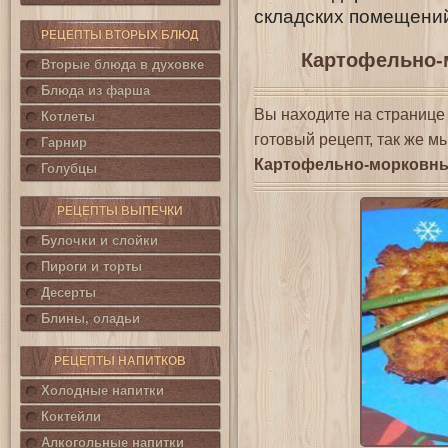
складских помещени
РЕЦЕПТЫ ВТОРЫХ БЛЮД
Картофельно-
Вторые блюда в духовке
Блюда из фарша
Вы находите на страниц
Котлеты
готовый рецепт, так же м
Гарнир
Картофельно-морковны
Голубцы
РЕЦЕПТЫ ВЫПЕЧКИ
Булочки и слойки
Пироги и торты
Десерты
Блины, оладьи
РЕЦЕПТЫ НАПИТКОВ
Холодные напитки
Коктейли
Алкогольные напитки