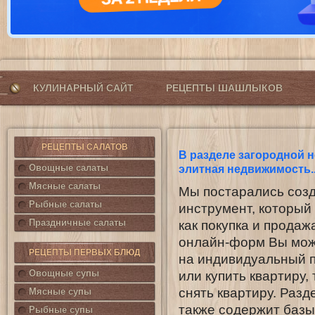
КУЛИНАРНЫЙ САЙТ
РЕЦЕПТЫ ШАШЛЫКОВ
РЕЦЕПТЫ САЛАТОВ
В разделе загородной 
Овощные салаты
элитная недвижимость.
Мясные салаты
Мы постарались созд
Рыбные салаты
инструмент, который
Праздничные салаты
как покупка и прода
онлайн-форм Вы мож
РЕЦЕПТЫ ПЕРВЫХ БЛЮД
на индивидуальный п
Овощные супы
или купить квартиру, 
снять квартиру. Раз
Мясные супы
также содержит базы
Рыбные супы