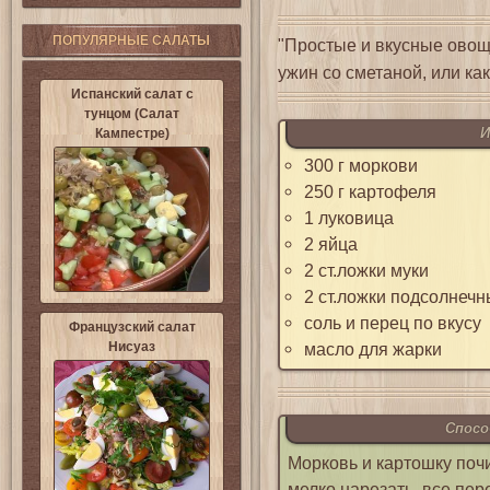
ПОПУЛЯРНЫЕ САЛАТЫ
"Простые и вкусные овощ
ужин со сметаной, или как
Испанский салат с
тунцом (Салат
И
Кампестре)
300 г моркови
250 г картофеля
1 луковица
2 яйца
2 ст.ложки муки
2 ст.ложки подсолнечн
соль и перец по вкусу
Французский салат
Нисуаз
масло для жарки
Спосо
Морковь и картошку почи
мелко нарезать, все пе