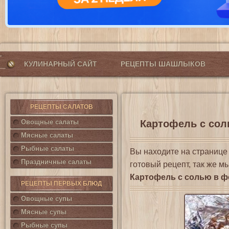
КУЛИНАРНЫЙ САЙТ
РЕЦЕПТЫ ШАШЛЫКОВ
РЕЦЕПТЫ САЛАТОВ
Овощные салаты
Картофель с соль
Мясные салаты
Рыбные салаты
Вы находите на страниц
Праздничные салаты
готовый рецепт, так же м
Картофель с солью в ф
РЕЦЕПТЫ ПЕРВЫХ БЛЮД
Овощные супы
Мясные супы
Рыбные супы