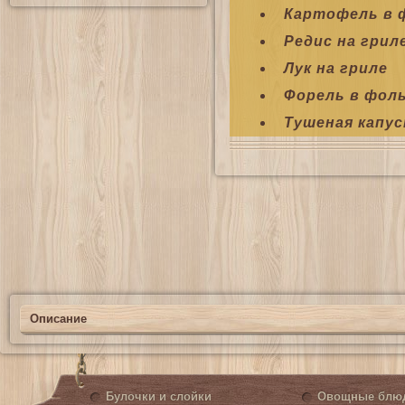
Картофель в 
Редис на грил
Лук на гриле
Форель в фол
Тушеная капус
Описание
Булочки и слойки
Овощные блю