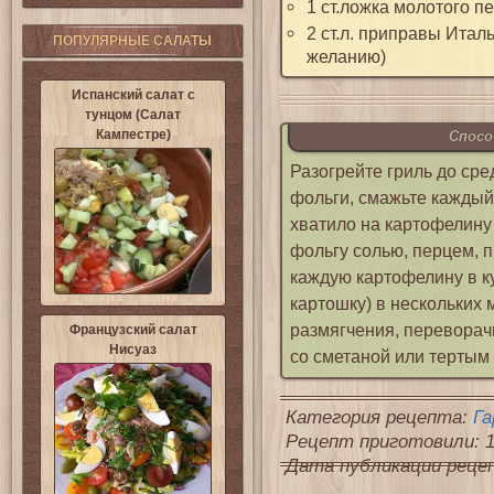
1 ст.ложка молотого п
2 ст.л. приправы Итал
ПОПУЛЯРНЫЕ САЛАТЫ
желанию)
Испанский салат с
тунцом (Салат
Кампестре)
Спосо
Разогрейте гриль до сре
фольги, смажьте каждый
хватило на картофелину
фольгу солью, перцем, 
каждую картофелину в ку
картошку) в нескольких 
размягчения, переворач
Французский салат
Нисуаз
со сметаной или тертым
Категория рецепта:
Га
Рецепт приготовили: 1
Дата публикации рецепт