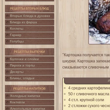
РЕЦЕПТЫ ВТОРЫХ БЛЮД
Вторые блюда в духовке
Блюда из фарша
Котлеты
Гарнир
Голубцы
РЕЦЕПТЫ ВЫПЕЧКИ
"Картошка получается так
Булочки и слойки
шкурки. Картошка запекае
Пироги и торты
смазываются сливочным м
Десерты
Блины, оладьи
И
4 средних картофели
РЕЦЕПТЫ НАПИТКОВ
50 г сливочного масла
Холодные напитки
4 ст.л. крупной соли
Коктейли
2 ст.ложки сухого чесн
Алкогольные напитки