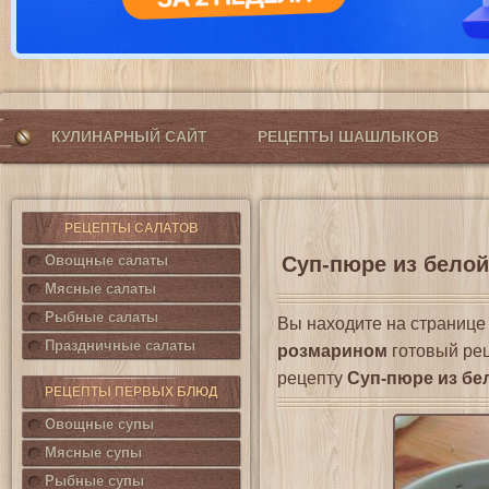
КУЛИНАРНЫЙ САЙТ
РЕЦЕПТЫ ШАШЛЫКОВ
РЕЦЕПТЫ САЛАТОВ
Овощные салаты
Суп-пюре из белой
Мясные салаты
Рыбные салаты
Вы находите на страниц
Праздничные салаты
розмарином
готовый рец
рецепту
Суп-пюре из бе
РЕЦЕПТЫ ПЕРВЫХ БЛЮД
Овощные супы
Мясные супы
Рыбные супы