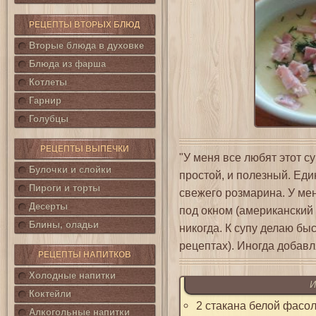
РЕЦЕПТЫ ВТОРЫХ БЛЮД
Вторые блюда в духовке
Блюда из фарша
Котлеты
Гарнир
Голубцы
РЕЦЕПТЫ ВЫПЕЧКИ
"У меня все любят этот су
Булочки и слойки
простой, и полезный. Еди
Пироги и торты
свежего розмарина. У мен
Десерты
под окном (американский 
Блины, оладьи
никогда. К супу делаю бы
рецептах). Иногда добавл
РЕЦЕПТЫ НАПИТКОВ
Холодные напитки
И
Коктейли
2 стакана белой фасо
Алкогольные напитки