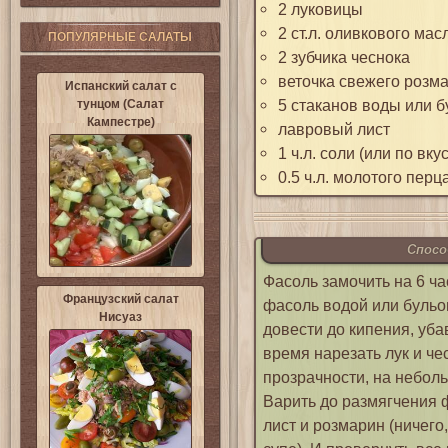
2 луковицы
2 ст.л. оливкового мас
ПОПУЛЯРНЫЕ САЛАТЫ
2 зубчика чеснока
веточка свежего розма
Испанский салат с
5 стаканов воды или 
тунцом (Салат
Кампестре)
лавровый лист
1 ч.л. соли (или по вкус
0.5 ч.л. молотого перц
Спосо
Фасоль замочить на 6 ча
Французский салат
фасоль водой или бульо
Нисуаз
довести до кипения, уба
время нарезать лук и че
прозрачности, на неболь
Варить до размягчения 
лист и розмарин (ничего