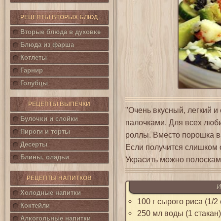
РЕЦЕПТЫ ВТОРЫХ БЛЮД
Вторые блюда в духовке
Блюда из фарша
Котлеты
Гарнир
Голубцы
РЕЦЕПТЫ ВЫПЕЧКИ
"Очень вкусный, легкий и
Булочки и слойки
палочками. Для всех люб
Пироги и торты
роллы. Вместо порошка в
Десерты
Если получится слишком 
Блины, оладьи
Украсить можно полосками
РЕЦЕПТЫ НАПИТКОВ
И
Холодные напитки
100 г сырого риса (1/2
Коктейли
250 мл воды (1 стакан)
Алкогольные напитки