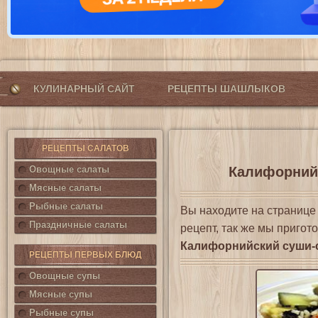
КУЛИНАРНЫЙ САЙТ
РЕЦЕПТЫ ШАШЛЫКОВ
РЕЦЕПТЫ САЛАТОВ
Овощные салаты
Калифорнийс
Мясные салаты
Рыбные салаты
Вы находите на страниц
Праздничные салаты
рецепт, так же мы пригот
Калифорнийский суши-
РЕЦЕПТЫ ПЕРВЫХ БЛЮД
Овощные супы
Мясные супы
Рыбные супы