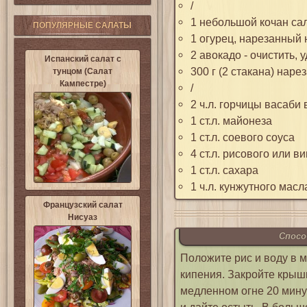
/
1 небольшой кочан са
ПОПУЛЯРНЫЕ САЛАТЫ
1 огурец, нарезанный 
2 авокадо - очистить, 
Испанский салат с
300 г (2 стакана) нар
тунцом (Салат
Кампестре)
/
2 ч.л. горчицы васаби 
1 ст.л. майонеза
1 ст.л. соевого соуса
4 ст.л. рисового или в
1 ст.л. сахара
1 ч.л. кунжутного масл
Французский салат
Нисуаз
Спосо
Положите рис и воду в 
кипения. Закройте крышк
медленном огне 20 минут