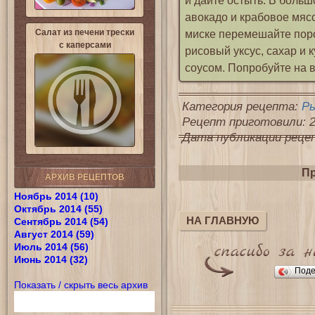
и дайте остыть. В больш
авокадо и крабовое мяс
Салат из печени трески
миске перемешайте поро
с каперсами
рисовый уксус, сахар и
соусом. Попробуйте на в
Категория рецепта:
Р
Рецепт приготовили: 2
Дата публикации рецепт
Пр
АРХИВ РЕЦЕПТОВ
Ноябрь 2014 (10)
Октябрь 2014 (55)
НА ГЛАВНУЮ
Сентябрь 2014 (54)
Август 2014 (59)
Июль 2014 (56)
Июнь 2014 (32)
Поде
Показать / скрыть весь архив