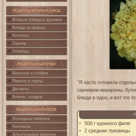
РЕЦЕПТЫ ВТОРЫХ БЛЮД
Вторые блюда в духовке
Блюда из фарша
Котлеты
Гарнир
Голубцы
РЕЦЕПТЫ ВЫПЕЧКИ
Булочки и слойки
Пироги и торты
"Я часто готовила отдель
Десерты
гарниром-макароны. Купи
Блины, оладьи
блюда в одно, и вот что п
РЕЦЕПТЫ НАПИТКОВ
И
Холодные напитки
500 г куриного филе
Коктейли
2 средние луковицы
Алкогольные напитки