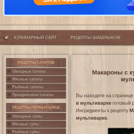
КУЛИНАРНЫЙ САЙТ
РЕЦЕПТЫ ШАШЛЫКОВ
РЕЦЕПТЫ САЛАТОВ
Овощные салаты
Макароны с к
муль
Мясные салаты
Рыбные салаты
Праздничные салаты
Вы находите на страниц
в мультиварке
готовый р
РЕЦЕПТЫ ПЕРВЫХ БЛЮД
Ингридиенты к рецепту
М
Овощные супы
мультиварке
.
Мясные супы
Рыбные супы