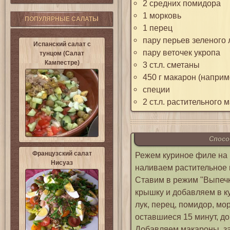
2 средних помидора
1 морковь
ПОПУЛЯРНЫЕ САЛАТЫ
1 перец
пару перьев зеленого 
Испанский салат с
пару веточек укропа
тунцом (Салат
Кампестре)
3 ст.л. сметаны
450 г макарон (напри
специи
2 ст.л. растительного 
Спосо
Французский салат
Режем куриное филе на 
Нисуаз
наливаем растительное 
Ставим в режим "Выпечк
крышку и добавляем в к
лук, перец, помидор, мо
оставшиеся 15 минут, до
Добавляем макароны, за