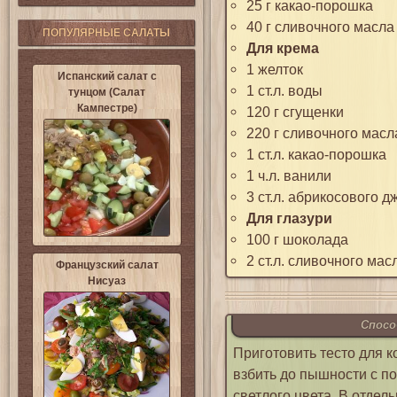
25 г какао-порошка
40 г сливочного масла
ПОПУЛЯРНЫЕ САЛАТЫ
Для крема
1 желток
Испанский салат с
1 ст.л. воды
тунцом (Салат
Кампестре)
120 г сгущенки
220 г сливочного масл
1 ст.л. какао-порошка
1 ч.л. ванили
3 ст.л. абрикосового 
Для глазури
100 г шоколада
2 ст.л. сливочного мас
Французский салат
Нисуаз
Спосо
Приготовить тесто для к
взбить до пышности с по
светлого цвета. В отдел