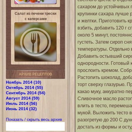
сахаром до устойчивых 
крупинки сахара лучше 
Салат из печени трески
с каперсами
и желтки. Приготовить кр
взбить, добавить 120 г с
около 5 минут, постоянн
густеть. Затем сироп сня
температуры. Отдельно в
Добавить остывший сир
однородности. Готовый к
прослоить кремом. Собр
АРХИВ РЕЦЕПТОВ
Растопить шоколад, доб
Ноябрь 2014 (10)
торт сверху глазурью. П
Октябрь 2014 (55)
какао муку, аккуратно п
Сентябрь 2014 (54)
Август 2014 (59)
Сливочное масло растоп
Июль 2014 (56)
влить в тесто, перемеш
Июнь 2014 (32)
мукой. Выложить тесто 
Показать / скрыть весь архив
разогретую до 200 С духо
достать из формы и осту