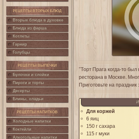
РЕЦЕПТЫ ВТОРЫХ БЛЮД
Вторые блюда в духовке
Блюда из фарша
Котлеты
Гарнир
Голубцы
РЕЦЕПТЫ ВЫПЕЧКИ
"Торт Прага когда-то был
Булочки и слойки
ресторана в Москве. Многи
Пироги и торты
Приготовьте на праздник 
Десерты
Блины, оладьи
И
Для коржей
РЕЦЕПТЫ НАПИТКОВ
6 яиц
Холодные напитки
150 г сахара
Коктейли
115 г муки
Алкогольные напитки