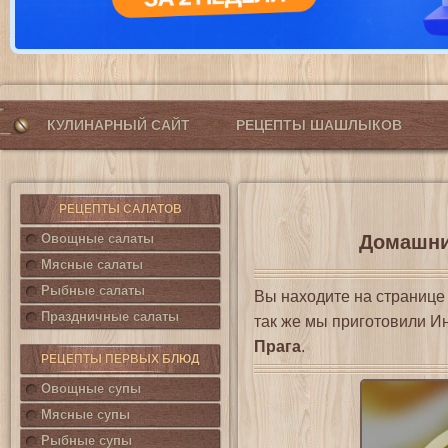
КУЛИНАРНЫЙ САЙТ
РЕЦЕПТЫ ШАШЛЫКОВ
РЕЦЕПТЫ САЛАТОВ
Овощные салаты
Домашний
Мясные салаты
Рыбные салаты
Вы находите на страниц
Праздничные салаты
так же мы приготовили И
Прага
.
РЕЦЕПТЫ ПЕРВЫХ БЛЮД
Овощные супы
Мясные супы
Рыбные супы