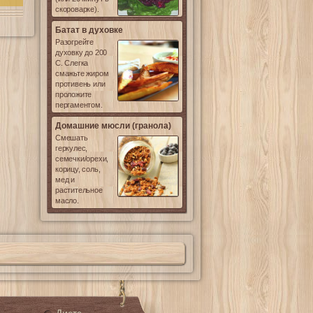
скороварке).
Батат в духовке
Разогрейте
духовку до 200
С. Слегка
смажьте жиром
противень или
проложите
пергаментом.
Домашние мюсли (гранола)
Смешать
геркулес,
семечки/орехи,
корицу, соль,
мед и
растительное
масло.