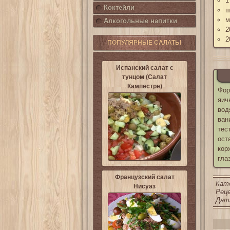
1
Коктейли
щ
м
Алкогольные напитки
2
2
ПОПУЛЯРНЫЕ САЛАТЫ
Испанский салат с
тунцом (Салат
Кампестре)
Фор
яич
вод
ван
тес
ост
кор
гла
Французский салат
Кат
Нисуаз
Реце
Дата