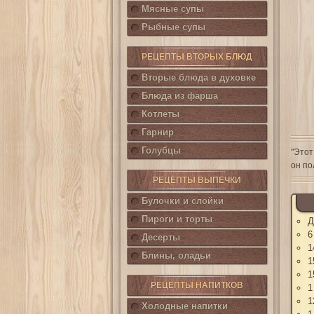
Мясные супы
Рыбные супы
РЕЦЕПТЫ ВТОРЫХ БЛЮД
Вторые блюда в духовке
Блюда из фарша
Котлеты
Гарнир
Голубцы
"Этот
он по
РЕЦЕПТЫ ВЫПЕЧКИ
Булочки и слойки
Пироги и торты
Д
6
Десерты
1
Блины, оладьи
1
1
РЕЦЕПТЫ НАПИТКОВ
1
1
Холодные напитки