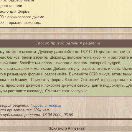
 ч.л. разрыхлителя
епотка соли
асло для формы
00 г абрикосового джема
00 г горького шоколада
Способ приготовления рецепта
му смажьте маслом. Духовку разогрейте до 160` С. Отделите желтки от
ных белков, белки взбейте. Шоколад поломайте на кусочки и растопите 
яной бане. Взбейте миксером шоколад с маслом, сахарной пудрой,
ильным сахаром и желтками. Добавьте муку, разрыхлитель и соль. Выл
то в разьемную форму и разровняйте. Выпекайте 6070 минут, затем вынь
авьте на 5 минут. Снимите у формы бортики. Остывший торт разрежьте н
жа, прослоите джемом и покройте джемом сверху, дайте подсохнуть. Дл
зури растопите шоколад. Смажьте торт глазурью.
егория рецепта:
Пироги и торты
пт приготовили: 1294 чел.
 публикации рецепта: 18-04-2009, 03:59
Приятного Аппетита!