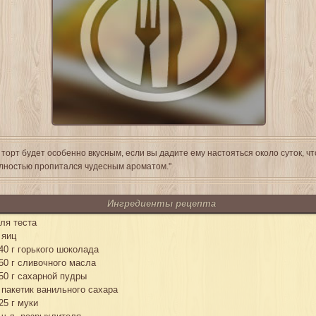
 торт будет особенно вкусным, если вы дадите ему настояться около суток, ч
лностью пропитался чудесным ароматом."
Ингредиенты рецепта
ля теста
 яиц
40 г горького шоколада
50 г сливочного масла
50 г сахарной пудры
 пакетик ванильного сахара
25 г муки