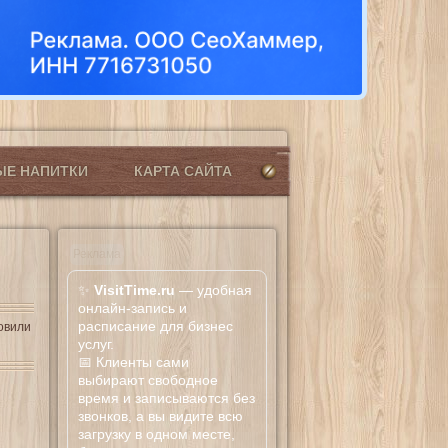
ЫЕ НАПИТКИ
КАРТА САЙТА
Реклама
✨
VisitTime.ru
— удобная
онлайн-запись и
расписание для бизнес
товили
услуг.
📅 Клиенты сами
выбирают свободное
время и записываются без
звонков, а вы видите всю
загрузку в одном месте,