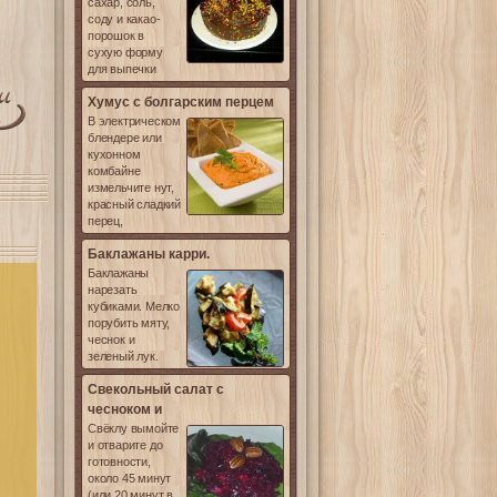
сахар, соль,
соду и какао-
порошок в
сухую форму
для выпечки
Хумус с болгарским перцем
В электрическом
блендере или
кухонном
комбайне
измельчите нут,
красный сладкий
перец,
Баклажаны карри.
Баклажаны
нарезать
кубиками. Мелко
порубить мяту,
чеснок и
зеленый лук.
Свекольный салат с
чесноком и
Свёклу вымойте
и отварите до
готовности,
около 45 минут
(или 20 минут в