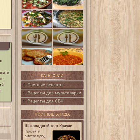
шпинат
(Салат
Кампестре)
Французский
Ленивые
салат Нисуаз
кабачки
Овощная
Салат из печени
запеканка из
трески с
кабачков и
каперсами
баклажанов
Картофельные
котлетки с
Горошница
кукурузой
на
ожите
КАТЕГОРИИ
те,
а 3
Постные рецепты
я
Рецепты для мультиварки
Рецепты для СВЧ
ПОСТНЫЕ БЛЮДА
Шоколадный торт Кризис
Просейте
вместе муку,