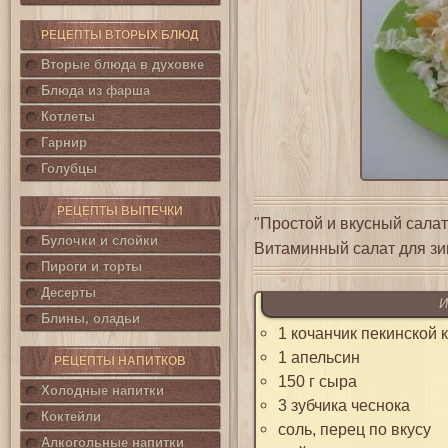
РЕЦЕПТЫ ВТОРЫХ БЛЮД
Вторые блюда в духовке
Блюда из фарша
Котлеты
Гарнир
Голубцы
РЕЦЕПТЫ ВЫПЕЧКИ
"Простой и вкусный салат
Булочки и слойки
Витаминный салат для зи
Пироги и торты
Десерты
И
Блины, оладьи
1 кочанчик пекинской 
1 апельсин
РЕЦЕПТЫ НАПИТКОВ
150 г сыра
Холодные напитки
3 зубчика чеснока
Коктейли
соль, перец по вкусу
Алкогольные напитки