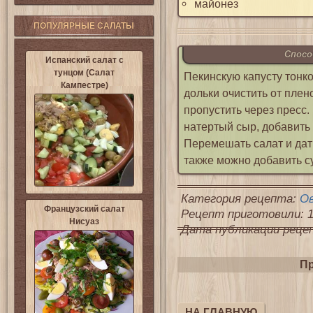
майонез
ПОПУЛЯРНЫЕ САЛАТЫ
Спосо
Испанский салат с
тунцом (Салат
Пекинскую капусту тонко
Кампестре)
дольки очистить от плен
пропустить через пресс.
натертый сыр, добавить 
Перемешать салат и дать
также можно добавить су
Категория рецепта:
О
Французский салат
Рецепт приготовили: 1
Нисуаз
Дата публикации рецепт
Пр
НА ГЛАВНУЮ