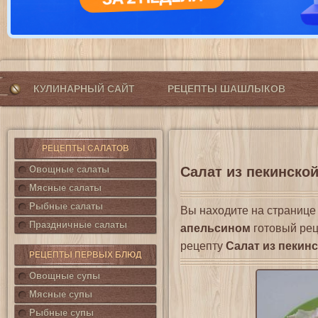
КУЛИНАРНЫЙ САЙТ
РЕЦЕПТЫ ШАШЛЫКОВ
РЕЦЕПТЫ САЛАТОВ
Овощные салаты
Салат из пекинской
Мясные салаты
Рыбные салаты
Вы находите на страниц
Праздничные салаты
апельсином
готовый рец
рецепту
Салат из пекин
РЕЦЕПТЫ ПЕРВЫХ БЛЮД
Овощные супы
Мясные супы
Рыбные супы