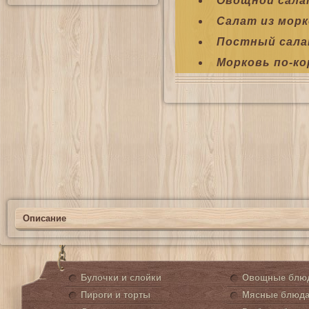
Овощной салат
Салат из морк
Постный салат
Морковь по-ко
Описание
Булочки и слойки
Овощные блю
Пироги и торты
Мясные блюд