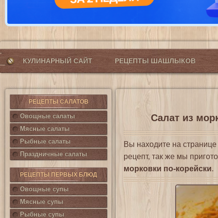
КУЛИНАРНЫЙ САЙТ
РЕЦЕПТЫ ШАШЛЫКОВ
РЕЦЕПТЫ САЛАТОВ
Овощные салаты
Салат из морк
Мясные салаты
Рыбные салаты
Вы находите на страниц
Праздничные салаты
рецепт, так же мы приго
морковки по-корейски
.
РЕЦЕПТЫ ПЕРВЫХ БЛЮД
Овощные супы
Мясные супы
Рыбные супы