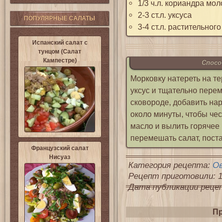
1/3 ч.л. кориандра мол
2-3 ст.л. уксуса
ПОПУЛЯРНЫЕ САЛАТЫ
3-4 ст.л. растительног
Испанский салат с
тунцом (Салат
Кампестре)
Спосо
Морковку натереть на те
уксус и тщательно перем
сковороде, добавить нар
около минуты, чтобы че
масло и вылить горячее
перемешать салат, поста
Французский салат
Нисуаз
Категория рецепта:
О
Рецепт приготовили: 1
Дата публикации рецепт
Пр