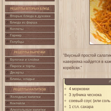
РЕЦЕПТЫ ВТОРЫХ БЛЮД
Вторые блюда в духовке
Блюда из фарша
Котлеты
Гарнир
Голубцы
РЕЦЕПТЫ ВЫПЕЧКИ
"Вкусный простой салатик
Булочки и слойки
наверняка найдется в ка
Пироги и торты
корейски."
Десерты
Блины, оладьи
И
4 морковки
РЕЦЕПТЫ НАПИТКОВ
3 зубчика чеснока
Холодные напитки
соевый соус (или соль 
Коктейли
1 ст.л. сахара
Алкогольные напитки