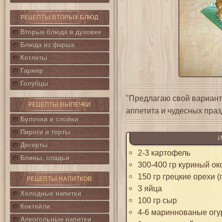
РЕЦЕПТЫ ВТОРЫХ БЛЮД
Вторые блюда в духовке
Блюда из фарша
Котлеты
Гарнир
Голубцы
"Предлагаю свой вариант
РЕЦЕПТЫ ВЫПЕЧКИ
аппетита и чудесных празд
Булочки и слойки
Пироги и торты
И
Десерты
2-3 картофель
Блины, оладьи
300-400 гр куриный ок
150 гр грецкие орехи 
РЕЦЕПТЫ НАПИТКОВ
3 яйца
Холодные напитки
100 гр сыр
Коктейли
4-6 мариннованые ог
Алкогольные напитки