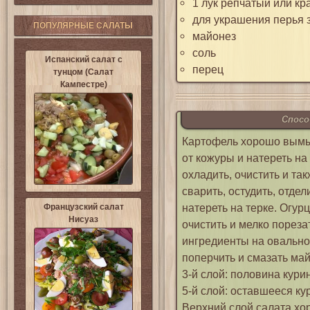
1 лук репчатый или к
для украшения перья 
ПОПУЛЯРНЫЕ САЛАТЫ
майонез
соль
Испанский салат с
перец
тунцом (Салат
Кампестре)
Спосо
Картофель хорошо вымыт
от кожуры и натереть на
охладить, очистить и та
сварить, остудить, отдел
натереть на терке. Огур
Французский салат
Нисуаз
очистить и мелко порез
ингредиенты на овально
поперчить и смазать май
3-й слой: половина кури
5-й слой: оставшееся ку
Верхний слой салата хо