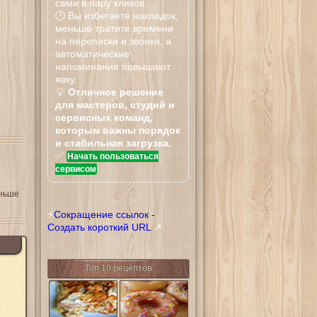
сами в пару кликов.
🕒 Вы избегаете накладок,
меньше тратите времени
на переписки и звонки, а
автоматические
напоминания повышают
явку.
💡
Отличное решение
для мастеров, студий и
сервисных команд,
которым важны порядок
и стабильная загрузка.
✅
Начать пользоваться
сервисом
еньше
⚡
Сокращение ссылок -
Создать короткий URL
↗
Топ 10 рецептов
Тилапия
Донатсы Криспи
запеченная в
Крим
сливочном
соусе с