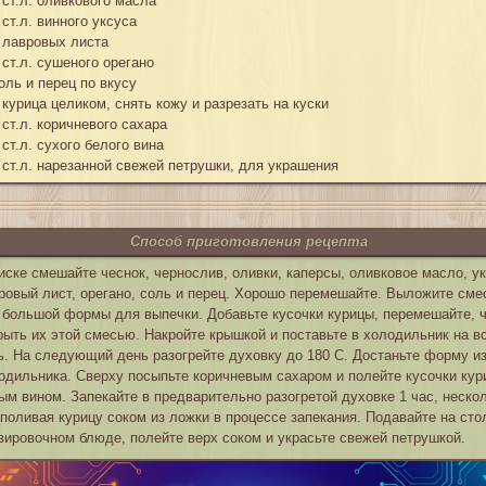
 ст.л. оливкового масла
 ст.л. винного уксуса
 лавровых листа
 ст.л. сушеного орегано
оль и перец по вкусу
 курица целиком, снять кожу и разрезать на куски
 ст.л. коричневого сахара
 ст.л. сухого белого вина
 ст.л. нарезанной свежей петрушки, для украшения
Способ приготовления рецепта
иске смешайте чеснок, чернослив, оливки, каперсы, оливковое масло, ук
ровый лист, орегано, соль и перец. Хорошо перемешайте. Выложите сме
 большой формы для выпечки. Добавьте кусочки курицы, перемешайте, 
рыть их этой смесью. Накройте крышкой и поставьте в холодильник на в
ь. На следующий день разогрейте духовку до 180 C. Достаньте форму и
одильника. Сверху посыпьте коричневым сахаром и полейте кусочки кур
ым вином. Запекайте в предварительно разогретой духовке 1 час, неско
 поливая курицу соком из ложки в процессе запекания. Подавайте на сто
вировочном блюде, полейте верх соком и украсьте свежей петрушкой.