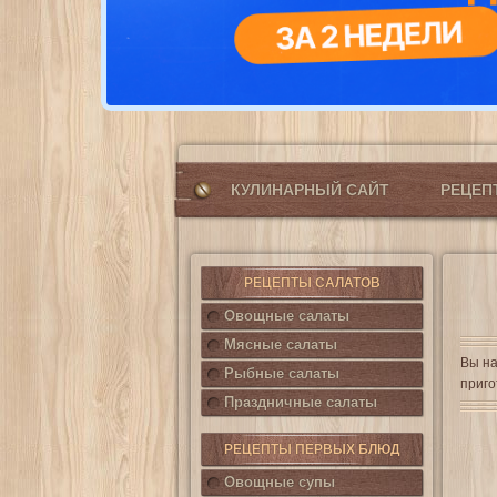
КУЛИНАРНЫЙ САЙТ
РЕЦЕ
РЕЦЕПТЫ САЛАТОВ
Овощные салаты
Мясные салаты
Вы на
Рыбные салаты
приго
Праздничные салаты
РЕЦЕПТЫ ПЕРВЫХ БЛЮД
Овощные супы