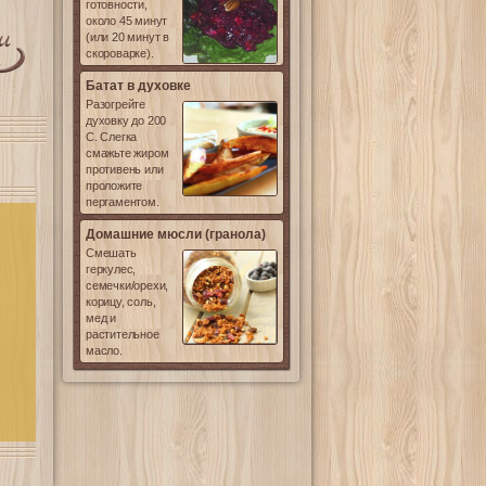
готовности,
около 45 минут
(или 20 минут в
скороварке).
Батат в духовке
Разогрейте
духовку до 200
С. Слегка
смажьте жиром
противень или
проложите
пергаментом.
Домашние мюсли (гранола)
Смешать
геркулес,
семечки/орехи,
корицу, соль,
мед и
растительное
масло.