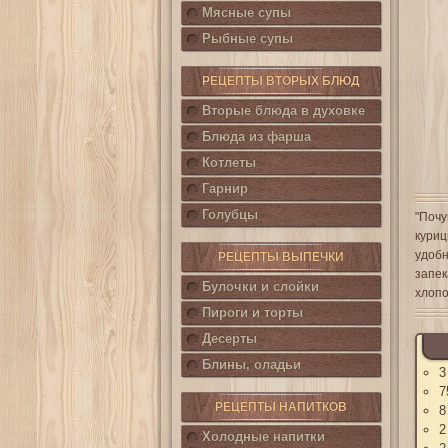
Мясные супы
Рыбные супы
РЕЦЕПТЫ ВТОРЫХ БЛЮД
Вторые блюда в духовке
Блюда из фарша
Котлеты
Гарнир
Голубцы
"Почу
куриц
удобн
РЕЦЕПТЫ ВЫПЕЧКИ
запек
Булочки и слойки
хлопо
Пироги и торты
Десерты
Блины, оладьи
3
7
РЕЦЕПТЫ НАПИТКОВ
8
2
Холодные напитки