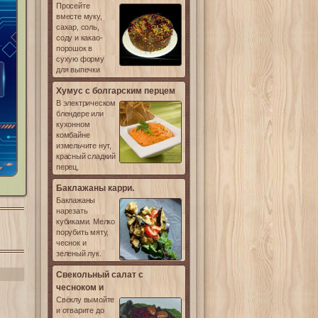
Просейте
вместе муку,
сахар, соль,
соду и какао-
порошок в
сухую форму
для выпечки
Хумус с болгарским перцем
В электрическом
блендере или
кухонном
комбайне
измельчите нут,
красный сладкий
перец,
лама
Баклажаны карри.
Баклажаны
нарезать
кубиками. Мелко
порубить мяту,
чеснок и
зеленый лук.
Свекольный салат с
чесноком и
Свёклу вымойте
и отварите до