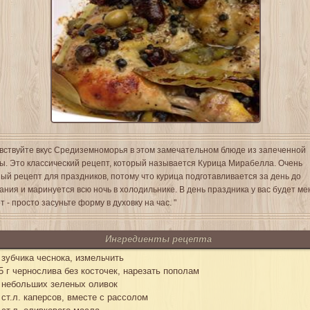
вствуйте вкус Средиземноморья в этом замечательном блюде из запеченной
ы. Это классический рецепт, который называется Курица Мирабелла. Очень
ый рецепт для праздников, потому что курица подготавливается за день до
ания и маринуется всю ночь в холодильнике. В день праздника у вас будет м
т - просто засуньте форму в духовку на час. "
Ингредиенты рецепта
 зубчика чеснока, измельчить
5 г чернослива без косточек, нарезать пополам
 небольших зеленых оливок
 ст.л. каперсов, вместе с рассолом