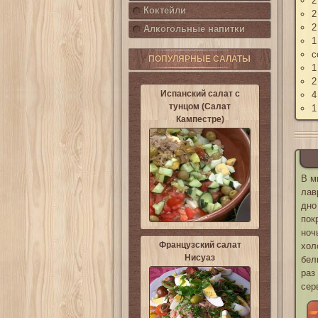
2
Коктейли
2
2
Алкогольные напитки
1
с
ПОПУЛЯРНЫЕ САЛАТЫ
1
2
Испанский салат с
4
тунцом (Салат
1
Кампестре)
В м
лав
дно
пок
ноч
Французский салат
хол
Нисуаз
бел
раз
сер