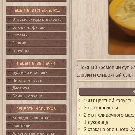
РЕЦЕПТЫ ВТОРЫХ БЛЮД
Вторые блюда в духовке
Блюда из фарша
Котлеты
Гарнир
Голубцы
РЕЦЕПТЫ ВЫПЕЧКИ
"Нежный кремовый суп из
Булочки и слойки
сливки и сливочный сыр 
Пироги и торты
Десерты
И
Блины, оладьи
500 г цветной капусты
3 картофелины
РЕЦЕПТЫ НАПИТКОВ
2 ст.л. сливочного мас
Холодные напитки
1 луковица
Коктейли
2 стакана овощного б
Алкогольные напитки