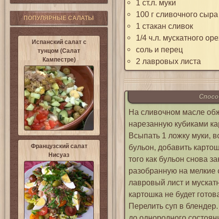
1 ст.л. муки
100 г сливочного сыр
ПОПУЛЯРНЫЕ САЛАТЫ
1 стакан сливок
1/4 ч.л. мускатного ор
Испанский салат с
соль и перец
тунцом (Салат
Кампестре)
2 лавровых листа
Спосо
На сливочном масле обж
нарезанную кубиками ка
Всыпать 1 ложку муки, 
Французский салат
бульон, добавить картош
Нисуаз
того как бульон снова за
разобранную на мелкие 
лавровый лист и мускатн
картошка не будет готов
Перелить суп в блендер.
до однородного состояни