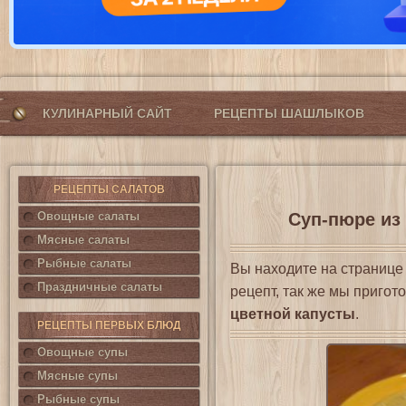
КУЛИНАРНЫЙ САЙТ
РЕЦЕПТЫ ШАШЛЫКОВ
РЕЦЕПТЫ САЛАТОВ
Овощные салаты
Суп-пюре из 
Мясные салаты
Рыбные салаты
Вы находите на страниц
Праздничные салаты
рецепт, так же мы приго
цветной капусты
.
РЕЦЕПТЫ ПЕРВЫХ БЛЮД
Овощные супы
Мясные супы
Рыбные супы