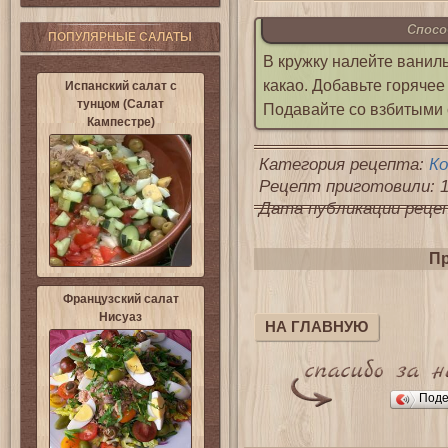
Спосо
ПОПУЛЯРНЫЕ САЛАТЫ
В кружку налейте ваниль
какао. Добавьте горяче
Испанский салат с
тунцом (Салат
Подавайте со взбитыми 
Кампестре)
Категория рецепта:
К
Рецепт приготовили: 1
Дата публикации рецепт
Пр
Французский салат
Нисуаз
НА ГЛАВНУЮ
Поде