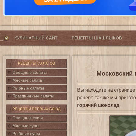
КУЛИНАРНЫЙ САЙТ
РЕЦЕПТЫ ШАШЛЫКОВ
РЕЦЕПТЫ САЛАТОВ
Овощные салаты
Московский 
Мясные салаты
Рыбные салаты
Вы находите на страниц
Праздничные салаты
рецепт, так же мы приго
горячий шоколад
.
РЕЦЕПТЫ ПЕРВЫХ БЛЮД
Овощные супы
Мясные супы
Рыбные супы