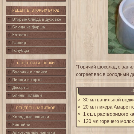
РЕЦЕПТЫ ВТОРЫХ БЛЮД
Вторые блюда в духовке
Блюда из фарша
Котлеты
Гарнир
Голубцы
РЕЦЕПТЫ ВЫПЕЧКИ
"Горячий шоколад с вани
Булочки и слойки
согреет вас в холодный д
Пироги и торты
Десерты
И
Блины, оладьи
30 мл ванильной водк
20 мл ликера Амаретт
РЕЦЕПТЫ НАПИТКОВ
1 ст.л. растворимого к
Холодные напитки
120 мл горячего молок
Коктейли
Алкогольные напитки