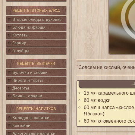
РЕЦЕПТЫ ВТОРЫХ БЛЮД
Вторые блюда в духовке
Блюда из фарша
Котлеты
Гарнир
Голубцы
РЕЦЕПТЫ ВЫПЕЧКИ
"Совсем не кислый, очень
Булочки и слойки
Пироги и торты
И
Десерты
15 мл карамельного ш
Блины, оладьи
60 мл водки
60 мл шнапса «кислое
РЕЦЕПТЫ НАПИТКОВ
Яблоко»)
Холодные напитки
60 мл клюквенного сок
Коктейли
Алкогольные напитки