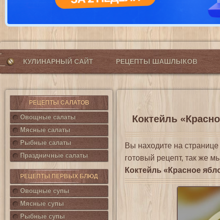
КУЛИНАРНЫЙ САЙТ
РЕЦЕПТЫ ШАШЛЫКОВ
РЕЦЕПТЫ САЛАТОВ
Овощные салаты
Коктейль «Красно
Мясные салаты
Рыбные салаты
Вы находите на страниц
Праздничные салаты
готовый рецепт, так же м
Коктейль «Красное ябл
РЕЦЕПТЫ ПЕРВЫХ БЛЮД
Овощные супы
Мясные супы
Рыбные супы