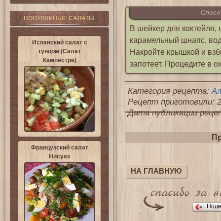
Спосо
ПОПУЛЯРНЫЕ САЛАТЫ
В шейкер для коктейля,
карамельный шнапс, вод
Испанский салат с
Накройте крышкой и взб
тунцом (Салат
Кампестре)
запотеет. Процедите в 
Категория рецепта:
Ал
Рецепт приготовили: 2
Дата публикации рецепт
Пр
Французский салат
Нисуаз
НА ГЛАВНУЮ
Поде