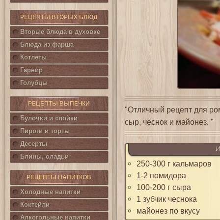
РЕЦЕПТЫ ВТОРЫХ БЛЮД
Вторые блюда в духовке
Блюда из фарша
Котлеты
Гарнир
Голубцы
РЕЦЕПТЫ ВЫПЕЧКИ
"Отличный рецепт для ро
Булочки и слойки
сыр, чеснок и майонез. "
Пироги и торты
Десерты
И
Блины, оладьи
250-300 г кальмаров
1-2 помидора
РЕЦЕПТЫ НАПИТКОВ
100-200 г сыра
Холодные напитки
1 зубчик чеснока
Коктейли
майонез по вкусу
Алкогольные напитки