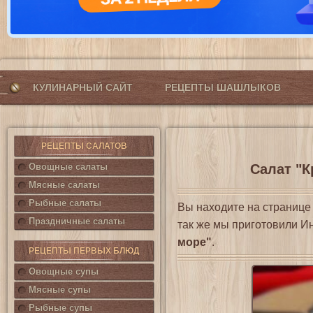
КУЛИНАРНЫЙ САЙТ
РЕЦЕПТЫ ШАШЛЫКОВ
РЕЦЕПТЫ САЛАТОВ
Овощные салаты
Салат "К
Мясные салаты
Рыбные салаты
Вы находите на страниц
Праздничные салаты
так же мы приготовили И
море"
.
РЕЦЕПТЫ ПЕРВЫХ БЛЮД
Овощные супы
Мясные супы
Рыбные супы