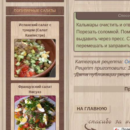
ПОПУЛЯРНЫЕ САЛАТЫ
Спосо
Кальмары очистить и от
Испанский салат с
тунцом (Салат
Порезать соломкой. Пом
Кампестре)
выдавить через пресс. С
перемешать и заправить
Категория рецепта:
О
Рецепт приготовили: 1
Дата публикации рецепт
Французский салат
Пр
Нисуаз
НА ГЛАВНУЮ
Поде