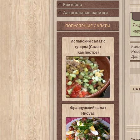
Коктейли
Алкогольные напитки
Яйц
ПОПУЛЯРНЫЕ САЛАТЫ
нар
Испанский салат с
Кат
тунцом (Салат
Реце
Кампестре)
Дата
НА
Французский салат
Нисуаз