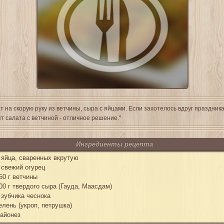
т на скорую руку из ветчины, сыра с яйцами. Если захотелось вдруг праздника
т салата с ветчиной - отличное решение."
Ингредиенты рецепта
 яйца, сваренных вкрутую
 свежий огурец
50 г ветчины
00 г твердого сыра (Гауда, Маасдам)
 зубчика чеснока
елень (укроп, петрушка)
айонез