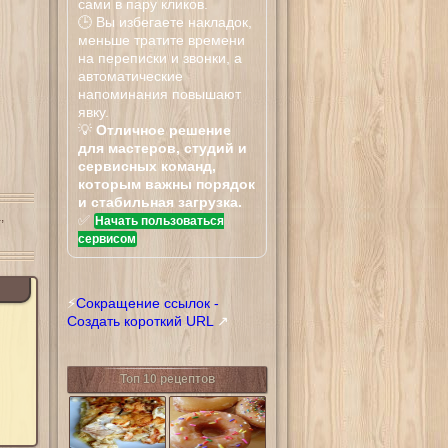
сами в пару кликов.
🕒 Вы избегаете накладок,
меньше тратите времени
на переписки и звонки, а
автоматические
напоминания повышают
явку.
💡
Отличное решение
для мастеров, студий и
сервисных команд,
которым важны порядок
и стабильная загрузка.
,
✅
Начать пользоваться
сервисом
⚡
Сокращение ссылок -
Создать короткий URL
↗
Топ 10 рецептов
Тилапия
Донатсы Криспи
запеченная в
Крим
сливочном
соусе с