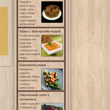
Просейте
вместе муку,
сахар, соль,
соду и какао-
порошок в
сухую форму
для выпечки
Хумус с болгарским перцем
В электрическом
блендере или
кухонном
комбайне
измельчите нут,
красный сладкий
перец,
Баклажаны карри.
Баклажаны
нарезать
кубиками. Мелко
порубить мяту,
чеснок и
зеленый лук.
Свекольный салат с
чесноком и
Свёклу вымойте
и отварите до