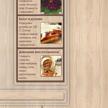
готовности,
около 45 минут
(или 20 минут в
скороварке).
Батат в духовке
Разогрейте
духовку до 200
С. Слегка
смажьте жиром
противень или
проложите
пергаментом.
Домашние мюсли (гранола)
Смешать
геркулес,
семечки/орехи,
корицу, соль,
мед и
растительное
масло.