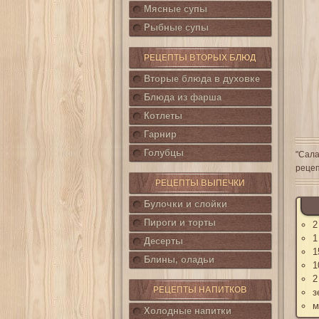
Мясные супы
Рыбные супы
РЕЦЕПТЫ ВТОРЫХ БЛЮД
Вторые блюда в духовке
Блюда из фарша
Котлеты
Гарнир
Голубцы
"Сала
рецеп
РЕЦЕПТЫ ВЫПЕЧКИ
Булочки и слойки
Пироги и торты
2
1
Десерты
1
Блины, оладьи
1
2
РЕЦЕПТЫ НАПИТКОВ
з
м
Холодные напитки