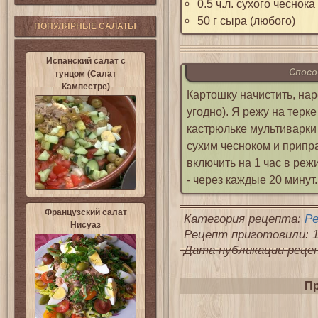
0.5 ч.л. сухого чеснока
50 г сыра (любого)
ПОПУЛЯРНЫЕ САЛАТЫ
Испанский салат с
Спосо
тунцом (Салат
Кампестре)
Картошку начистить, нар
угодно). Я режу на тер
кастрюльке мультиварки
сухим чесноком и припр
включить на 1 час в ре
- через каждые 20 минут.
Французский салат
Категория рецепта:
Р
Нисуаз
Рецепт приготовили: 1
Дата публикации рецепт
Пр