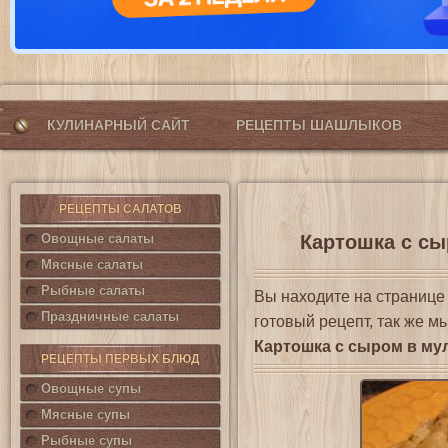
КУЛИНАРНЫЙ САЙТ
РЕЦЕПТЫ ШАШЛЫКОВ
РЕЦЕПТЫ САЛАТОВ
Овощные салаты
Картошка с сы
Мясные салаты
Рыбные салаты
Вы находите на страниц
Праздничные салаты
готовый рецепт, так же м
Картошка с сыром в му
РЕЦЕПТЫ ПЕРВЫХ БЛЮД
Овощные супы
Мясные супы
Рыбные супы