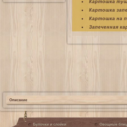
Картошка туш
Картошка запе
Картошка на п
Запеченная к
Описание
Булочки и слойки
Овощные блю