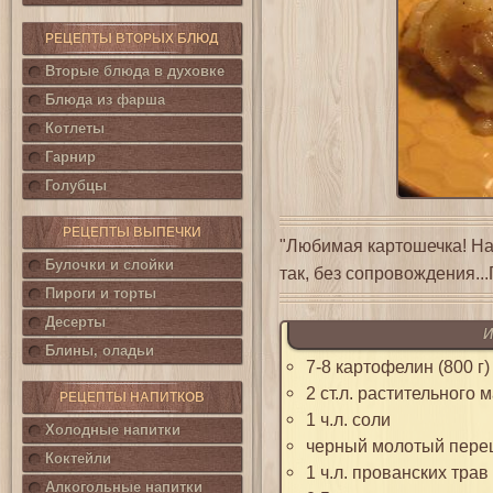
РЕЦЕПТЫ ВТОРЫХ БЛЮД
Вторые блюда в духовке
Блюда из фарша
Котлеты
Гарнир
Голубцы
РЕЦЕПТЫ ВЫПЕЧКИ
"Любимая картошечка! На 
Булочки и слойки
так, без сопровождения..
Пироги и торты
Десерты
И
Блины, оладьи
7-8 картофелин (800 г)
2 ст.л. растительного 
РЕЦЕПТЫ НАПИТКОВ
1 ч.л. соли
Холодные напитки
черный молотый перец
Коктейли
1 ч.л. прованских трав
Алкогольные напитки