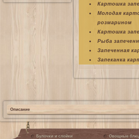
Картошка зап
Молодая карто
розмарином
Картошка запе
Рыба запеченн
Запеченная к
Запеканка кар
Описание
Булочки и слойки
Овощные блю