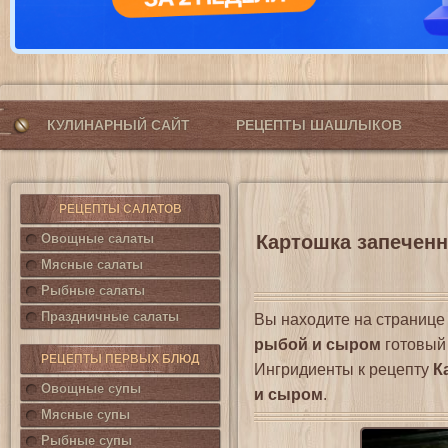
КУЛИНАРНЫЙ САЙТ
РЕЦЕПТЫ ШАШЛЫКОВ
РЕЦЕПТЫ САЛАТОВ
Овощные салаты
Картошка запеченн
Мясные салаты
Рыбные салаты
Праздничные салаты
Вы находите на страниц
рыбой и сыром
готовый 
РЕЦЕПТЫ ПЕРВЫХ БЛЮД
Ингридиенты к рецепту
К
Овощные супы
и сыром
.
Мясные супы
Рыбные супы