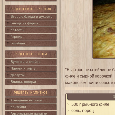
РЕЦЕПТЫ ВТОРЫХ БЛЮД
Вторые блюда в духовке
Блюда из фарша
Котлеты
Гарнир
Голубцы
РЕЦЕПТЫ ВЫПЕЧКИ
Булочки и слойки
Пироги и торты
"Быстрое незатейливое б
Десерты
филе и сырной корочкой. 
Блины, оладьи
майонезом почти совсем 
РЕЦЕПТЫ НАПИТКОВ
И
Холодные напитки
500 г рыбного филе
Коктейли
соль, перец
Алкогольные напитки