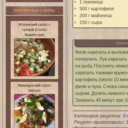
1 луковица
500 г картофеля
ПОПУЛЯРНЫЕ САЛАТЫ
200 г майонеза
150 г сыра
Испанский салат с
тунцом (Салат
Кампестре)
Спосо
Филе нарезать и выложи
поперчить. Лук нарезат
на рыбу. Посолить немн
нарезать тонкими кружо
картофель (около 10 ми
Французский салат
филе и лука. Снова сма
Нисуаз
сыром. Долить немного в
Запекать 40 минут при 1
Категория рецепта:
Вт
Рецепт приготовили: 1