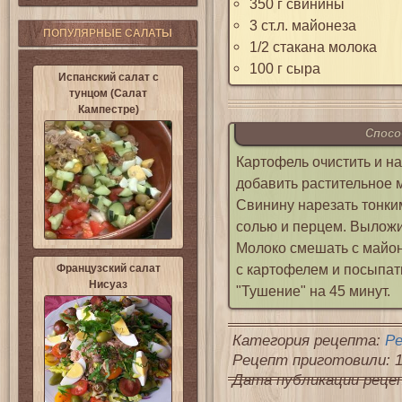
350 г свинины
3 ст.л. майонеза
ПОПУЛЯРНЫЕ САЛАТЫ
1/2 стакана молока
100 г сыра
Испанский салат с
тунцом (Салат
Кампестре)
Спосо
Картофель очистить и на
добавить растительное 
Свинину нарезать тонким
солью и перцем. Выложи
Молоко смешать с майон
с картофелем и посыпат
Французский салат
Нисуаз
"Тушение" на 45 минут.
Категория рецепта:
Р
Рецепт приготовили: 1
Дата публикации рецепт