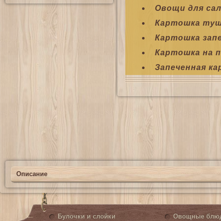
Овощи для са
Картошка туш
Картошка запе
Картошка на п
Запеченная к
Описание
Булочки и слойки
Овощные блю