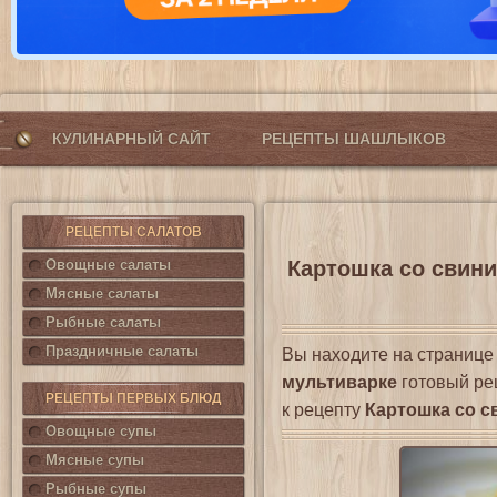
КУЛИНАРНЫЙ САЙТ
РЕЦЕПТЫ ШАШЛЫКОВ
РЕЦЕПТЫ САЛАТОВ
Овощные салаты
Картошка со свини
Мясные салаты
Рыбные салаты
Праздничные салаты
Вы находите на страниц
мультиварке
готовый ре
РЕЦЕПТЫ ПЕРВЫХ БЛЮД
к рецепту
Картошка со с
Овощные супы
Мясные супы
Рыбные супы