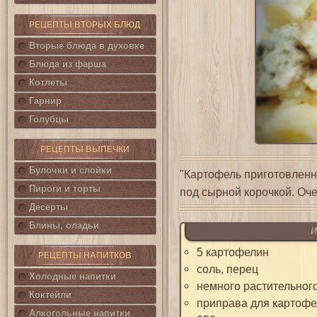
РЕЦЕПТЫ ВТОРЫХ БЛЮД
Вторые блюда в духовке
Блюда из фарша
Котлеты
Гарнир
Голубцы
РЕЦЕПТЫ ВЫПЕЧКИ
Булочки и слойки
"Картофель приготовленн
Пироги и торты
под сырной корочкой. Оче
Десерты
Блины, оладьи
И
5 картофелин
РЕЦЕПТЫ НАПИТКОВ
соль, перец
Холодные напитки
немного растительног
Коктейли
приправа для картофе
Алкогольные напитки