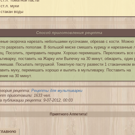
 ст.л. томатной пасты
 ст.л. муки
 стакан воды
Способ приготовления рецепта
иные окорочка нарезать небольшими кусочками, обрезав с кости. Можно
сто разрезать пополам. В большой миске смешать курицу и нарезанные 
ец. Посолить, приправить перцем. Хорошо перемешать. Переложить все 
ьтиварку, поставить на Жарку или Выпечку на 30 минут, обжарить, один 
емешав. Посыпать петрушкой. Томатную пасту развести 1 стаканчиком в
авить муку, перемешать хорошо и вылить в мультиварку. Поставить на
ение на 30 минут.
егория рецепта:
Рецепты для мультиварки
пт приготовили: 1633 чел.
 публикации рецепта: 9-07-2012, 00:03
Приятного Аппетита!
 ГЛАВНУЮ