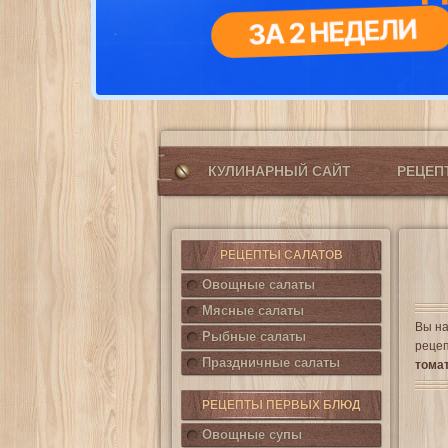
КУЛИНАРНЫЙ САЙТ
РЕЦЕ
РЕЦЕПТЫ САЛАТОВ
Овощные салаты
Мясные салаты
Вы на
Рыбные салаты
рецеп
Праздничные салаты
томат
РЕЦЕПТЫ ПЕРВЫХ БЛЮД
Овощные супы