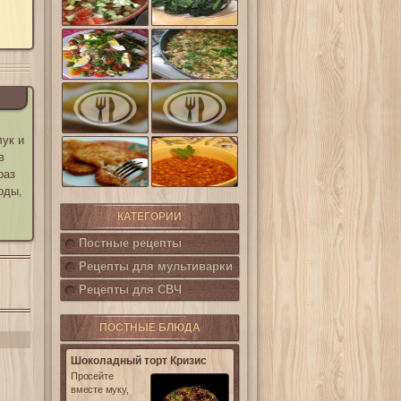
шпинат
(Салат
Кампестре)
Французский
Ленивые
салат Нисуаз
кабачки
Овощная
Салат из печени
запеканка из
трески с
кабачков и
каперсами
баклажанов
лук и
Картофельные
в
котлетки с
Горошница
кукурузой
раз
оды,
КАТЕГОРИИ
Постные рецепты
Рецепты для мультиварки
Рецепты для СВЧ
ПОСТНЫЕ БЛЮДА
Шоколадный торт Кризис
Просейте
вместе муку,