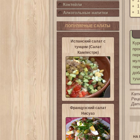
1
Коктейли
1
1
Алкогольные напитки
ПОПУЛЯРНЫЕ САЛАТЫ
Испанский салат с
Кур
тунцом (Салат
про
Кампестре)
пер
мул
пер
доб
туш
Кат
Реце
Дата
Французский салат
Нисуаз
НА