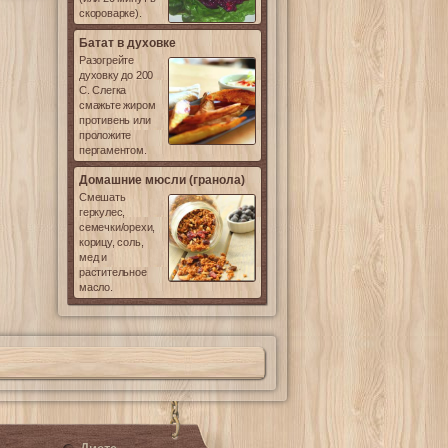
скороварке).
Батат в духовке
Разогрейте
духовку до 200
С. Слегка
смажьте жиром
противень или
проложите
пергаментом.
Домашние мюсли (гранола)
Смешать
геркулес,
семечки/орехи,
корицу, соль,
мед и
растительное
масло.