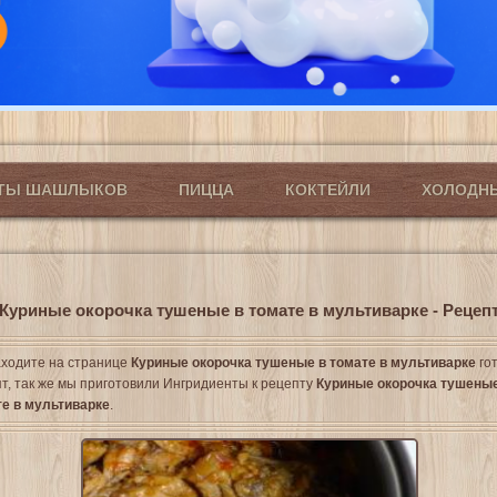
ПТЫ ШАШЛЫКОВ
ПИЦЦА
КОКТЕЙЛИ
ХОЛОДН
Куриные окорочка тушеные в томате в мультиварке - Рецеп
ходите на странице
Куриные окорочка тушеные в томате в мультиварке
го
т, так же мы приготовили Ингридиенты к рецепту
Куриные окорочка тушеные
е в мультиварке
.