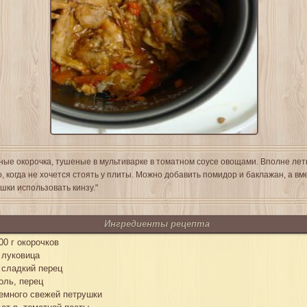
ные окорочка, тушеные в мультиварке в томатном соусе овощами. Вполне ле
, когда не хочется стоять у плиты. Можно добавить помидор и баклажан, а вм
шки использовать кинзу."
Ингредиенты рецепта
00 г окорочков
 луковица
 сладкий перец
оль, перец
емного свежей петрушки