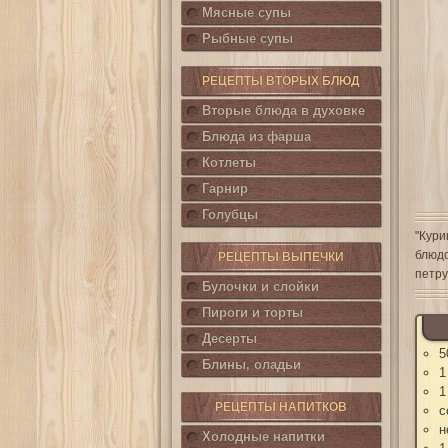
Мясные супы
Рыбные супы
РЕЦЕПТЫ ВТОРЫХ БЛЮД
Вторые блюда в духовке
Блюда из фарша
Котлеты
Гарнир
Голубцы
"Кури
блюдо
РЕЦЕПТЫ ВЫПЕЧКИ
петру
Булочки и слойки
Пироги и торты
Десерты
5
Блины, оладьи
1
1
РЕЦЕПТЫ НАПИТКОВ
с
н
Холодные напитки