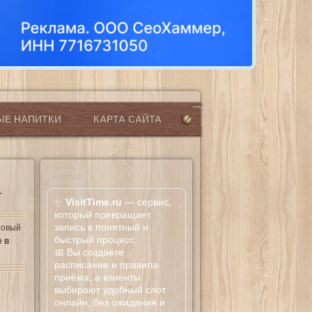
ЫЕ НАПИТКИ
КАРТА САЙТА
Реклама
т
✨
VisitTime.ru
— сервис,
который превращает
запись в понятный и
товый
быстрый процесс.
 в
📅 Вы создаёте
расписание и правила
приёма, а клиенты
выбирают удобный слот
онлайн, без ожидания и