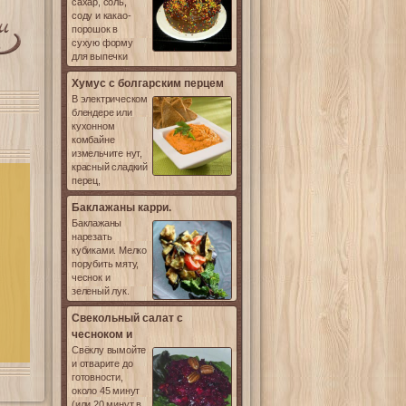
сахар, соль,
соду и какао-
порошок в
сухую форму
для выпечки
Хумус с болгарским перцем
В электрическом
блендере или
кухонном
комбайне
измельчите нут,
красный сладкий
перец,
Баклажаны карри.
Баклажаны
нарезать
кубиками. Мелко
порубить мяту,
чеснок и
зеленый лук.
Свекольный салат с
чесноком и
Свёклу вымойте
и отварите до
готовности,
около 45 минут
(или 20 минут в