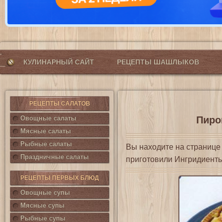
КУЛИНАРНЫЙ САЙТ
РЕЦЕПТЫ ШАШЛЫКОВ
РЕЦЕПТЫ САЛАТОВ
Овощные салаты
Пиро
Мясные салаты
Рыбные салаты
Вы находите на страниц
Праздничные салаты
приготовили Ингридиенты
РЕЦЕПТЫ ПЕРВЫХ БЛЮД
Овощные супы
Мясные супы
Рыбные супы