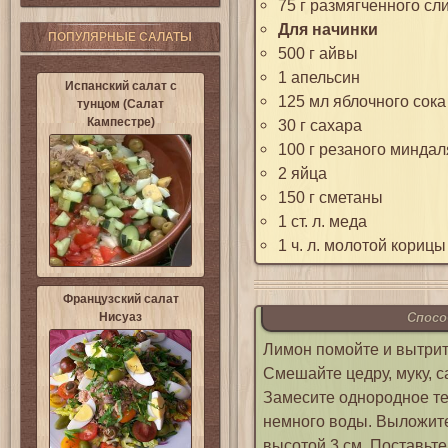
75 г размягченного сл
Для начинки
ПОПУЛЯРНЫЕ САЛАТЫ
500 г айвы
1 апельсин
Испанский салат с
125 мл яблочного сока
тунцом (Салат
Кампестре)
30 г сахара
100 г резаного миндал
2 яйца
150 г сметаны
1 ст. л. меда
1 ч. л. молотой корицы
Французский салат
Нисуаз
Спосо
Лимон помойте и вытрит
Смешайте цедру, муку, са
Замесите однородное те
немного воды. Выложит
высотой 3 см. Поставьте