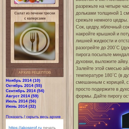
разрежьте на четыре час
дольками толщиной 1 см
Салат из печени трески
с каперсами
срежьте немного цедры.
Сок, цедру, яблочный со
накройте крышкой и поту
лишней жидкости и отста
разогрейте до 200`С (ду
пирога посыпьте миндал
духовки, выложите айву.
Залейте этой смесью ай
АРХИВ РЕЦЕПТОВ
температуре 180`С (в ду
Ноябрь 2014 (10)
смешанным с корицей, с
Октябрь 2014 (55)
просто подержите в дух
Сентябрь 2014 (54)
формы. Дайте пирогу ос
Август 2014 (59)
Июль 2014 (56)
Июнь 2014 (32)
Показать / скрыть весь архив
https://akosprof.ru
печать