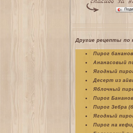
Поде
Другие рецепты по 
Пирог банано
Ананасовый п
Ягодный пиро
Десерт из айв
Яблочный пир
Пирог Банано
Пирог Зебра 
Ягодный пиро
Пирог на кефи