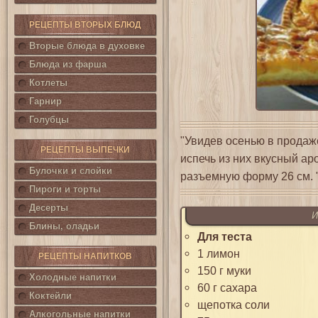
РЕЦЕПТЫ ВТОРЫХ БЛЮД
Вторые блюда в духовке
Блюда из фарша
Котлеты
Гарнир
Голубцы
"Увидев осенью в продаже
РЕЦЕПТЫ ВЫПЕЧКИ
испечь из них вкусный ар
Булочки и слойки
разъемную форму 26 см. 
Пироги и торты
Десерты
И
Блины, оладьи
Для теста
1 лимон
РЕЦЕПТЫ НАПИТКОВ
150 г муки
Холодные напитки
60 г сахара
Коктейли
щепотка соли
Алкогольные напитки