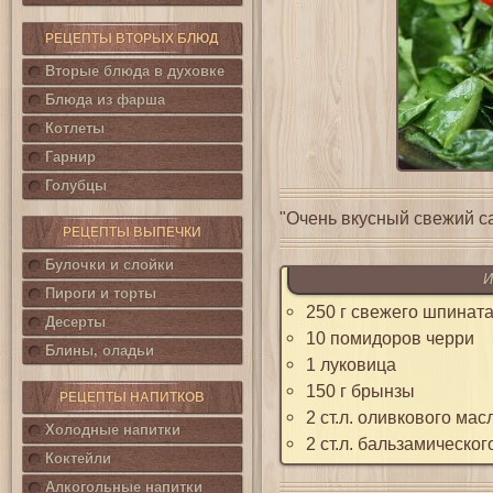
РЕЦЕПТЫ ВТОРЫХ БЛЮД
Вторые блюда в духовке
Блюда из фарша
Котлеты
Гарнир
Голубцы
"Очень вкусный свежий са
РЕЦЕПТЫ ВЫПЕЧКИ
Булочки и слойки
И
Пироги и торты
250 г свежего шпинат
Десерты
10 помидоров черри
Блины, оладьи
1 луковица
150 г брынзы
РЕЦЕПТЫ НАПИТКОВ
2 ст.л. оливкового мас
Холодные напитки
2 ст.л. бальзамическог
Коктейли
Алкогольные напитки