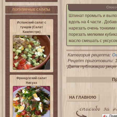
Спосо
ПОПУЛЯРНЫЕ САЛАТЫ
Шпинат промыть и вылож
вдоль на 4 части . Доба
Испанский салат с
тунцом (Салат
нарезать очень тонкими 
Кампестре)
порезать мелкими кубика
масло смешать с уксусом
Категория рецепта:
О
Рецепт приготовили: 1
Дата публикации рецепт
Французский салат
Пр
Нисуаз
НА ГЛАВНУЮ
Поде