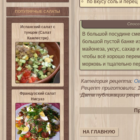
по вкусу соль и перец
ПОПУЛЯРНЫЕ САЛАТЫ
Спосо
Испанский салат с
тунцом (Салат
В большой посудине сме
Кампестре)
большой пустой банке и
майонеза, уксус, сахар 
чтобы всё хорошо перем
морковь и тщательно п
Категория рецепта:
О
Рецепт приготовили: 1
Французский салат
Дата публикации рецепт
Нисуаз
Пр
НА ГЛАВНУЮ