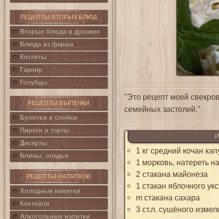
РЕЦЕПТЫ ВТОРЫХ БЛЮД
Вторые блюда в духовке
Блюда из фарша
Котлеты
Гарнир
Голубцы
"Это рецепт моей свекров
РЕЦЕПТЫ ВЫПЕЧКИ
семейных застолий."
Булочки и слойки
Пироги и торты
И
Десерты
1 кг средний кочан ка
Блины, оладьи
1 морковь, натереть на
2 стакана майонеза
РЕЦЕПТЫ НАПИТКОВ
1 стакан яблочного ук
Холодные напитки
m стакана сахара
Коктейли
3 ст.л. сушёного измел
Алкогольные напитки