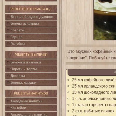
РЕЦЕПТЫ ВТОРЫХ БЛЮД
Вторые блюда в духовке
Блюда из фарша
Котлеты
Гарнир
Голубцы
"Это вкусный кофейный ко
РЕЦЕПТЫ ВЫПЕЧКИ
"покрепче". Побалуйте св
Булочки и слойки
Пироги и торты
И
Десерты
25 мл кофейного ликё
Блины, оладьи
25 мл ирландского сли
15 мл шоколадного ли
РЕЦЕПТЫ НАПИТКОВ
1 ч.л. апельсинового л
Холодные напитки
1 стакан горячего сва
Коктейли
2 ст.л. взбитых сливок
Алкогольные напитки