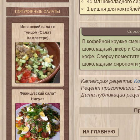
45 мл шоколадного си
1 вишня для коктейле
ПОПУЛЯРНЫЕ САЛАТЫ
Испанский салат с
Спосо
тунцом (Салат
Кампестре)
В кофейной кружке смеш
шоколадный ликёр и Gra
кофе. Сверху поместите
шоколадным сиропом и 
Категория рецепта:
К
Рецепт приготовили: 1
Французский салат
Дата публикации рецепт
Нисуаз
Пр
НА ГЛАВНУЮ