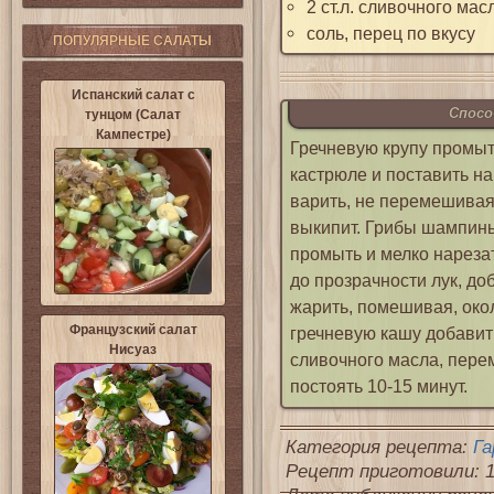
2 ст.л. сливочного мас
соль, перец по вкусу
ПОПУЛЯРНЫЕ САЛАТЫ
Испанский салат с
Спосо
тунцом (Салат
Кампестре)
Гречневую крупу промыт
кастрюле и поставить на
варить, не перемешивая,
выкипит. Грибы шампинь
промыть и мелко нареза
до прозрачности лук, до
жарить, помешивая, окол
Французский салат
гречневую кашу добавит
Нисуаз
сливочного масла, перем
постоять 10-15 минут.
Категория рецепта:
Га
Рецепт приготовили: 1