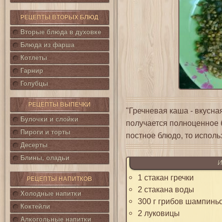
РЕЦЕПТЫ ВТОРЫХ БЛЮД
Вторые блюда в духовке
Блюда из фарша
Котлеты
Гарнир
Голубцы
РЕЦЕПТЫ ВЫПЕЧКИ
"Гречневая каша - вкусна
Булочки и слойки
получается полноценное 
Пироги и торты
постное блюдо, то исполь
Десерты
Блины, оладьи
И
1 стакан гречки
РЕЦЕПТЫ НАПИТКОВ
2 стакана воды
Холодные напитки
300 г грибов шампинь
Коктейли
2 луковицы
Алкогольные напитки