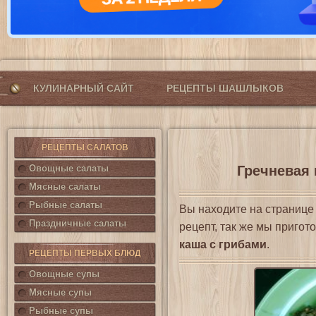
КУЛИНАРНЫЙ САЙТ
РЕЦЕПТЫ ШАШЛЫКОВ
РЕЦЕПТЫ САЛАТОВ
Овощные салаты
Гречневая 
Мясные салаты
Рыбные салаты
Вы находите на страниц
Праздничные салаты
рецепт, так же мы приго
каша с грибами
.
РЕЦЕПТЫ ПЕРВЫХ БЛЮД
Овощные супы
Мясные супы
Рыбные супы