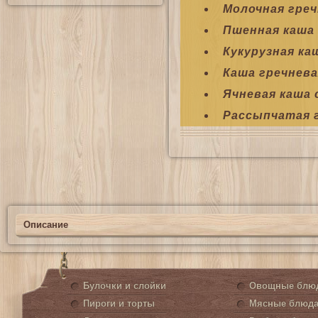
Молочная греч
Пшенная каша
Кукурузная ка
Каша гречнева
Ячневая каша 
Рассыпчатая 
Описание
Булочки и слойки
Овощные блю
Пироги и торты
Мясные блюд