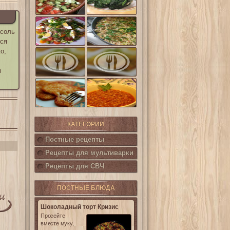
шпинат
(Салат
Кампестре)
Французский
Ленивые
 соль
салат Нисуаз
кабачки
тся
о,
Овощная
Салат из печени
запеканка из
трески с
кабачков и
каперсами
м
баклажанов
Картофельные
котлетки с
Горошница
кукурузой
КАТЕГОРИИ
Постные рецепты
Рецепты для мультиварки
Рецепты для СВЧ
ПОСТНЫЕ БЛЮДА
Шоколадный торт Кризис
Просейте
вместе муку,