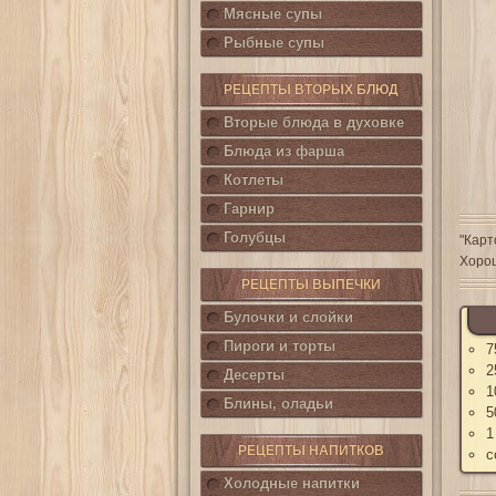
Мясные супы
Рыбные супы
РЕЦЕПТЫ ВТОРЫХ БЛЮД
Вторые блюда в духовке
Блюда из фарша
Котлеты
Гарнир
Голубцы
"Карт
Хорош
РЕЦЕПТЫ ВЫПЕЧКИ
Булочки и слойки
Пироги и торты
7
2
Десерты
1
Блины, оладьи
5
1
РЕЦЕПТЫ НАПИТКОВ
с
Холодные напитки