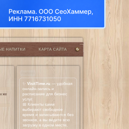
ЫЕ НАПИТКИ
КАРТА САЙТА
Реклама
✨
VisitTime.ru
— удобная
онлайн-запись и
расписание для бизнес
к же
услуг.
📅 Клиенты сами
выбирают свободное
время и записываются без
звонков, а вы видите всю
загрузку в одном месте,