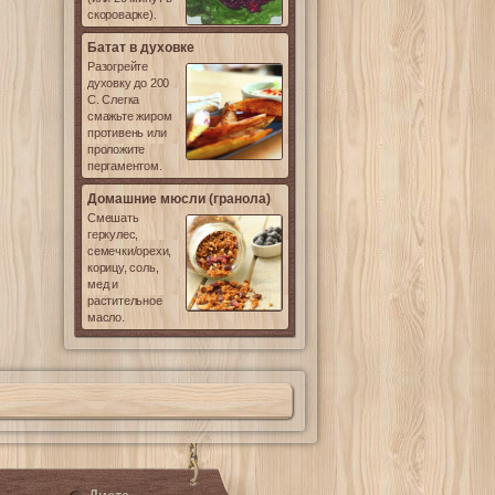
скороварке).
Батат в духовке
Разогрейте
духовку до 200
С. Слегка
смажьте жиром
противень или
проложите
пергаментом.
Домашние мюсли (гранола)
Смешать
геркулес,
семечки/орехи,
корицу, соль,
мед и
растительное
масло.