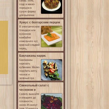
сахар, соль,
соду и какао-
порошок в
сухую форму
для выпечки
Хумус с болгарским перцем
В электрическом
блендере или
кухонном
комбайне
измельчите нут,
красный сладкий
перец,
Баклажаны карри.
Баклажаны
нарезать
кубиками. Мелко
порубить мяту,
чеснок и
зеленый лук.
Свекольный салат с
чесноком и
Свёклу вымойте
и отварите до
готовности,
около 45 минут
(или 20 минут в