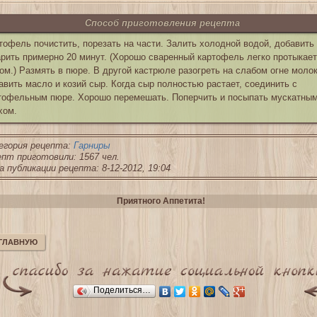
Способ приготовления рецепта
тофель почистить, порезать на части. Залить холодной водой, добавить
арить примерно 20 минут. (Хорошо сваренный картофель легко протыкае
ом.) Размять в пюре. В другой кастрюле разогреть на слабом огне молок
авить масло и козий сыр. Когда сыр полностью растает, соединить с
тофельным пюре. Хорошо перемешать. Поперчить и посыпать мускатны
хом.
егория рецепта:
Гарниры
пт приготовили: 1567 чел.
 публикации рецепта: 8-12-2012, 19:04
Приятного Аппетита!
 ГЛАВНУЮ
Поделиться…