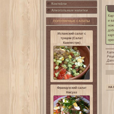
Коктейли
Алкогольные напитки
Кар
и в
ПОПУЛЯРНЫЕ САЛАТЫ
нож
доб
Испанский салат с
кар
тунцом (Салат
оре
Кампестре)
Кат
Реце
Дата
НА
Французский салат
Нисуаз