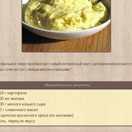
офельное пюре проибретает новый интересный вкус с добавлением козьего 
о сочетается с любым мясом и овощами."
Ингредиенты рецепта
50 г картофеля
50 мл молока
00 г мягкого козьего сыра
0 г сливочного масал
 щепотка мускатного ореха (по желанию)
оль, перец по вкусу