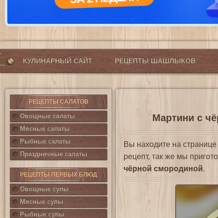
КУЛИНАРНЫЙ САЙТ
РЕЦЕПТЫ ШАШЛЫКОВ
РЕЦЕПТЫ САЛАТОВ
Овощные салаты
Мартини с чё
Мясные салаты
Рыбные салаты
Вы находите на страниц
Праздничные салаты
рецепт, так же мы приго
чёрной смородиной
.
РЕЦЕПТЫ ПЕРВЫХ БЛЮД
Овощные супы
Мясные супы
Рыбные супы