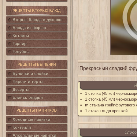
РЕЦЕПТЫ ВТОРЫХ БЛЮД
Вторые блюда в духовке
Блюда из фарша
Котлеты
Гарнир
Голубцы
РЕЦЕПТЫ ВЫПЕЧКИ
"Прекрасный сладкий фр
Булочки и слойки
Пироги и торты
И
Десерты
1 стопка (45 мл) чёрносмо
Блины, оладьи
1 стопка (45 мл) чёрносмо
m стакана грейпфрутового 
РЕЦЕПТЫ НАПИТКОВ
1 стакан льда крошкой
Холодные напитки
Коктейли
Спосо
Алкогольные напитки