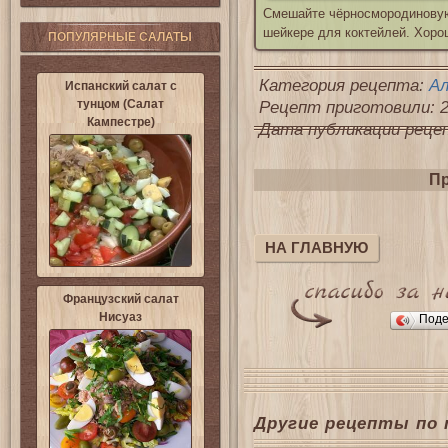
Смешайте чёрносмородиновую 
шейкере для коктейлей. Хоро
ПОПУЛЯРНЫЕ САЛАТЫ
Категория рецепта:
Ал
Испанский салат с
тунцом (Салат
Рецепт приготовили: 2
Кампестре)
Дата публикации рецепт
Пр
НА ГЛАВНУЮ
Французский салат
Нисуаз
Поде
Другие рецепты по 