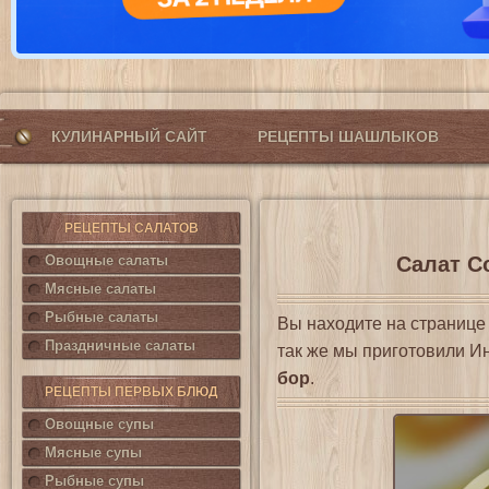
КУЛИНАРНЫЙ САЙТ
РЕЦЕПТЫ ШАШЛЫКОВ
РЕЦЕПТЫ САЛАТОВ
Овощные салаты
Салат С
Мясные салаты
Рыбные салаты
Вы находите на страниц
Праздничные салаты
так же мы приготовили И
бор
.
РЕЦЕПТЫ ПЕРВЫХ БЛЮД
Овощные супы
Мясные супы
Рыбные супы