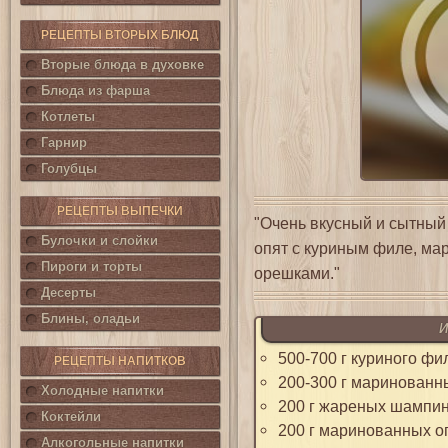
РЕЦЕПТЫ ВТОРЫХ БЛЮД
Вторые блюда в духовке
Блюда из фарша
Котлеты
Гарнир
Голубцы
РЕЦЕПТЫ ВЫПЕЧКИ
"Очень вкусный и сытный
Булочки и слойки
опят с куриным филе, м
Пироги и торты
орешками."
Десерты
Блины, оладьи
И
500-700 г куриного фи
РЕЦЕПТЫ НАПИТКОВ
200-300 г маринованн
Холодные напитки
200 г жареных шампи
Коктейли
200 г маринованных о
Алкогольные напитки