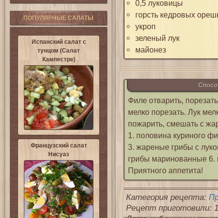
0,5 луковицы
горсть кедровых ореш
ПОПУЛЯРНЫЕ САЛАТЫ
укроп
зеленый лук
Испанский салат с
майонез
тунцом (Салат
Кампестре)
Спосо
Филе отварить, порезат
мелко порезать. Лук ме
пожарить, смешать с жа
1. половина куриного фи
Французский салат
3. жареные грибы с луко
Нисуаз
грибы маринованные 6. к
Приятного аппетита!
Категория рецепта:
П
Рецепт приготовили: 1