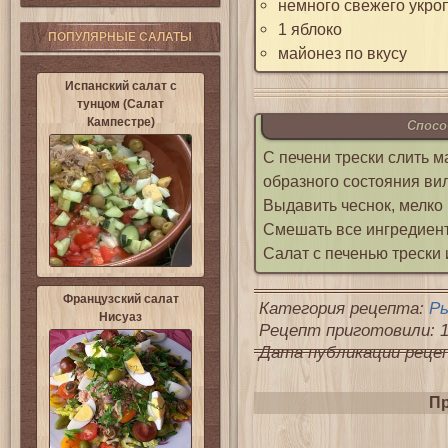
немного свежего укро
1 яблоко
ПОПУЛЯРНЫЕ САЛАТЫ
майонез по вкусу
Испанский салат с
тунцом (Салат
Кампестре)
Спосо
С печени трески слить м
образного состояния вил
Выдавить чеснок, мелко 
Смешать все ингредиент
Салат с печенью трески 
Французский салат
Категория рецепта:
Р
Нисуаз
Рецепт приготовили: 1
Дата публикации рецепт
Пр