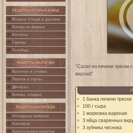
РЕЦЕПТЫ ВТОРЫХ БЛЮД
Вторые блюда в духовке
Блюда из фарша
Котлеты
Гарнир
Голубцы
РЕЦЕПТЫ ВЫПЕЧКИ
"Салат из печени трески 
Булочки и слойки
вкусно!"
Пироги и торты
Десерты
И
Блины, оладьи
1 банка печени трески
100 г сыра
РЕЦЕПТЫ НАПИТКОВ
1 морковка вареная
Холодные напитки
3 яйца сваренных вкр
Коктейли
3 зубчика чеснока
Алкогольные напитки