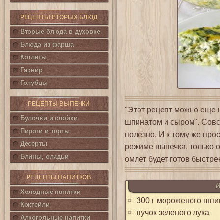
РЕЦЕПТЫ ВТОРЫХ БЛЮД
Вторые блюда в духовке
Блюда из фарша
Котлеты
Гарнир
Голубцы
РЕЦЕПТЫ ВЫПЕЧКИ
"Этот рецепт можно еще 
Булочки и слойки
шпинатом и сыром". Совсе
Пироги и торты
полезно. И к тому же про
Десерты
режиме выпечка, только о
Блины, оладьи
омлет будет готов быстрее
РЕЦЕПТЫ НАПИТКОВ
И
Холодные напитки
300 г мороженого шпи
Коктейли
пучок зеленого лука
Алкогольные напитки