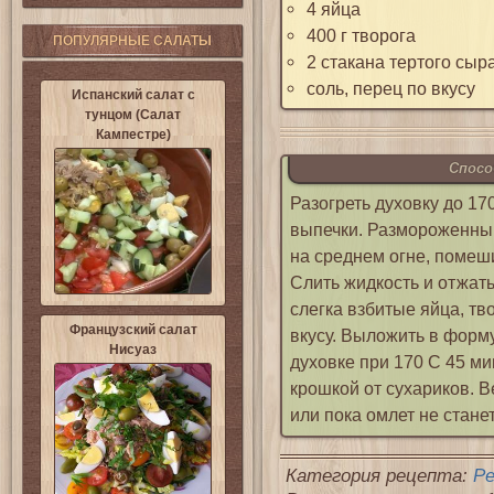
4 яйца
400 г творога
ПОПУЛЯРНЫЕ САЛАТЫ
2 стакана тертого сыр
соль, перец по вкусу
Испанский салат с
тунцом (Салат
Кампестре)
Спосо
Разогреть духовку до 17
выпечки. Размороженный
на среднем огне, помеши
Слить жидкость и отжат
слегка взбитые яйца, тв
Французский салат
вкусу. Выложить в форм
Нисуаз
духовке при 170 С 45 ми
крошкой от сухариков. В
или пока омлет не стане
Категория рецепта:
Р