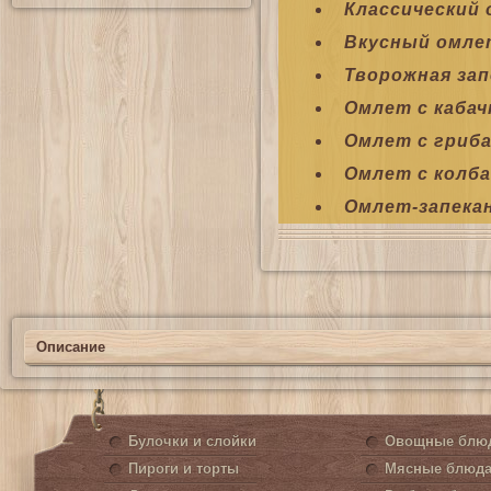
Классический
Вкусный омле
Творожная зап
Омлет с кабач
Омлет с гриб
Омлет с колба
Омлет-запека
Описание
Булочки и слойки
Овощные блю
Пироги и торты
Мясные блюд