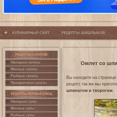
КУЛИНАРНЫЙ САЙТ
РЕЦЕПТЫ ШАШЛЫКОВ
РЕЦЕПТЫ САЛАТОВ
Овощные салаты
Омлет со шпи
Мясные салаты
Рыбные салаты
Вы находите на страниц
Праздничные салаты
рецепт, так же мы приго
шпинатом и творогом
.
РЕЦЕПТЫ ПЕРВЫХ БЛЮД
Овощные супы
Мясные супы
Рыбные супы