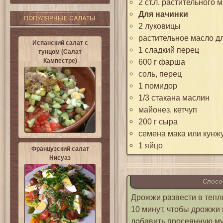
2 ст.л. растительного 
Для начинки
ПОПУЛЯРНЫЕ САЛАТЫ
2 луковицы
растительное масло д
Испанский салат с
1 сладкий перец
тунцом (Салат
Кампестре)
600 г фарша
соль, перец
1 помидор
1/3 стакана маслин
майонез, кетчуп
200 г сыра
семена мака или кунж
1 яйцо
Французский салат
Нисуаз
Спосо
Дрожжи развести в тепло
10 минут, чтобы дрожжи
добавить просеянную му