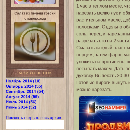
1 час в теплом месте, ч
нарезать мелко лук и об
Салат из печени трески
с каперсами
растительном масле, до
полосками. Отдельно об
соль, перец и нарезанны
разрезать его на 2 част
Смазать каждый пласт м
перцем, затем фарш, ма
уложить на противень ш
посыпать маком. Дать по
АРХИВ РЕЦЕПТОВ
духовку. Выпекать 20-30 
Ноябрь 2014 (10)
Готовые пироги вынуть и
Октябрь 2014 (55)
можно нарезать.
Сентябрь 2014 (54)
Август 2014 (59)
Июль 2014 (56)
Июнь 2014 (32)
Показать / скрыть весь архив