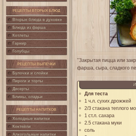
РЕЦЕПТЫ ВТОРЫХ БЛЮД
Вторые блюда в духовке
Блюда из фарша
Котлеты
Гарнир
Голубцы
"Закрытая пицца или зак
РЕЦЕПТЫ ВЫПЕЧКИ
фарша, сыра, сладкого пе
Булочки и слойки
Пироги и торты
И
Десерты
Для теста
Блины, оладьи
1 ч.л. сухих дрожжей
2/3 стакана теплого м
РЕЦЕПТЫ НАПИТКОВ
1 ст.л. сахара
Холодные напитки
2.5 стакана муки
Коктейли
соль
Алкогольные напитки