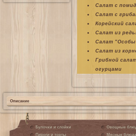
Салат с поми
Салат с гриба
Корейский сал
Салат из редь
Салат "Особы
Салат из корн
Грибной сала
огурцами
Описание
Булочки и слойки
Овощные блю
Пироги и торты
Мясные блюд