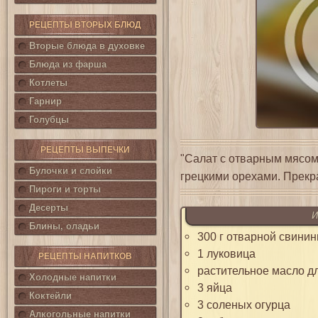
РЕЦЕПТЫ ВТОРЫХ БЛЮД
Вторые блюда в духовке
Блюда из фарша
Котлеты
Гарнир
Голубцы
РЕЦЕПТЫ ВЫПЕЧКИ
"Салат с отварным мясом
Булочки и слойки
грецкими орехами. Прекр
Пироги и торты
Десерты
И
Блины, оладьи
300 г отварной свини
1 луковица
РЕЦЕПТЫ НАПИТКОВ
растительное масло д
Холодные напитки
3 яйца
Коктейли
3 соленых огурца
Алкогольные напитки