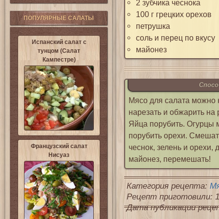
2 зубчика чеснока
100 г грецких орехов
ПОПУЛЯРНЫЕ САЛАТЫ
петрушка
соль и перец по вкусу
Испанский салат с
майонез
тунцом (Салат
Кампестре)
Спосо
Мясо для салата можно 
нарезать и обжарить на 
Яйца порубить. Огурцы м
порубить орехи. Смешать
Французский салат
чеснок, зелень и орехи, 
Нисуаз
майонез, перемешать!
Категория рецепта:
М
Рецепт приготовили: 1
Дата публикации рецепт