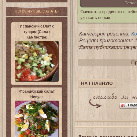
Спосо
ПОПУЛЯРНЫЕ САЛАТЫ
Смешать ингредиенты в шейке
украсить солью.
Испанский салат с
тунцом (Салат
Категория рецепта:
К
Кампестре)
Рецепт приготовили: 1
Дата публикации рецепт
Пр
НА ГЛАВНУЮ
Французский салат
Нисуаз
Поде