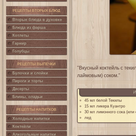
РЕЦЕПТЫ ВТОРЫХ БЛЮД
Вторые блюда в духовке
Блюда из фарша
Котлеты
Гарнир
Голубцы
РЕЦЕПТЫ ВЫПЕЧКИ
"Вкусный коктейль с теки
Булочки и слойки
лаймовым) соком."
Пироги и торты
Десерты
И
Блины, оладьи
45 мл белой Текилы
15 мл ликера Куантро
РЕЦЕПТЫ НАПИТКОВ
30 мл лимонного сока (или 
лед
Холодные напитки
Коктейли
Алкогольные напитки