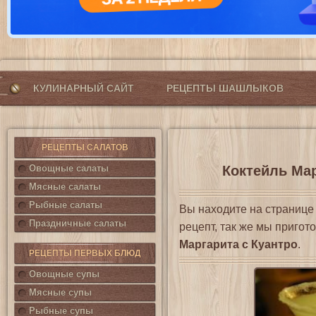
КУЛИНАРНЫЙ САЙТ
РЕЦЕПТЫ ШАШЛЫКОВ
РЕЦЕПТЫ САЛАТОВ
Овощные салаты
Коктейль Мар
Мясные салаты
Рыбные салаты
Вы находите на страниц
Праздничные салаты
рецепт, так же мы приго
Маргарита с Куантро
.
РЕЦЕПТЫ ПЕРВЫХ БЛЮД
Овощные супы
Мясные супы
Рыбные супы