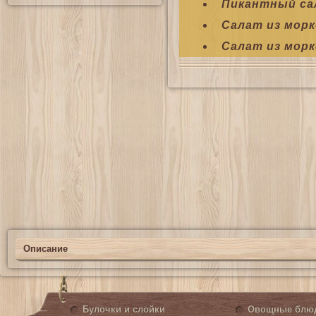
Пикантный са
Салат из морк
Салат из мор
Описание
Булочки и слойки
Овощные блю