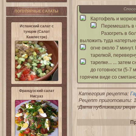
Спосо
ПОПУЛЯРНЫЕ САЛАТЫ
Картофель и морковь
Перемешать в 
Испанский салат с
тунцом (Салат
Разогреть в бо
Кампестре)
выложить туда натертые
огне около 7 минут.
тарелкой, переверну
тарелке...
... затем
до готовности (5-7 
горячем виде со сметано
Французский салат
Категория рецепта:
Га
Нисуаз
Рецепт приготовили: 1
Дата публикации рецепт
Пр