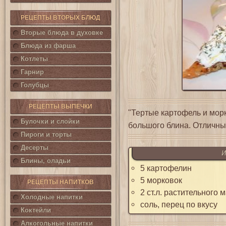
РЕЦЕПТЫ ВТОРЫХ БЛЮД
Вторые блюда в духовке
Блюда из фарша
Котлеты
Гарнир
Голубцы
РЕЦЕПТЫ ВЫПЕЧКИ
"Тертые картофель и мор
Булочки и слойки
большого блина. Отличны
Пироги и торты
Десерты
И
Блины, оладьи
5 картофелин
5 морковок
РЕЦЕПТЫ НАПИТКОВ
2 ст.л. растительного 
Холодные напитки
соль, перец по вкусу
Коктейли
Алкогольные напитки