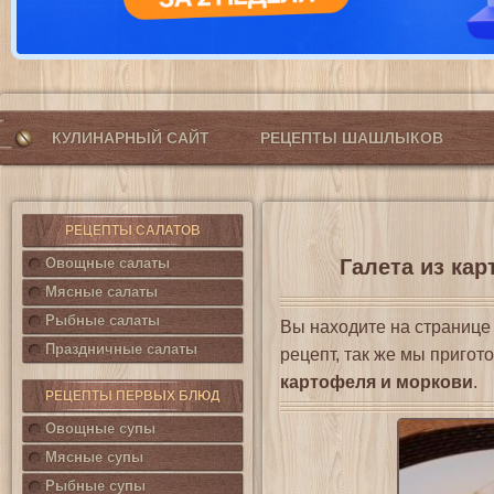
КУЛИНАРНЫЙ САЙТ
РЕЦЕПТЫ ШАШЛЫКОВ
РЕЦЕПТЫ САЛАТОВ
Овощные салаты
Галета из кар
Мясные салаты
Рыбные салаты
Вы находите на страниц
Праздничные салаты
рецепт, так же мы приго
картофеля и моркови
.
РЕЦЕПТЫ ПЕРВЫХ БЛЮД
Овощные супы
Мясные супы
Рыбные супы