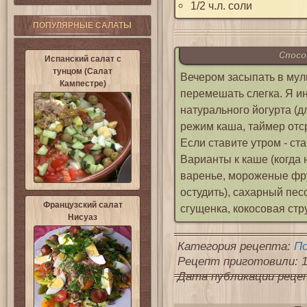
1/2 ч.л. соли
ПОПУЛЯРНЫЕ САЛАТЫ
Спосо
Испанский салат с
тунцом (Салат
Вечером засыпать в муль
Кампестре)
перемешать слегка. Я и
натурального йогурта (
режим каша, таймер отсро
Если ставите утром - ста
Варианты к каше (когда н
варенье, мороженые фру
остудить), сахарный пес
Французский салат
сгущенка, кокосовая стру
Нисуаз
Категория рецепта:
П
Рецепт приготовили: 1
Дата публикации рецепт