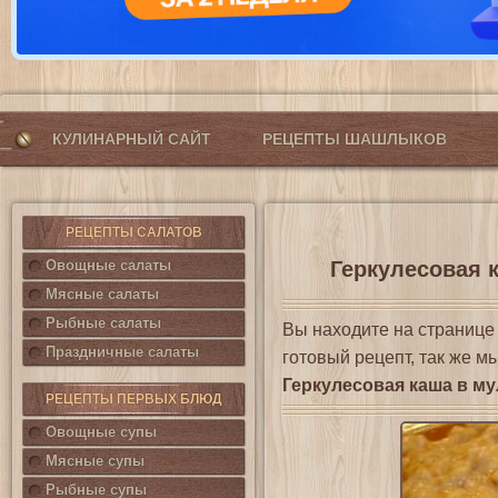
КУЛИНАРНЫЙ САЙТ
РЕЦЕПТЫ ШАШЛЫКОВ
РЕЦЕПТЫ САЛАТОВ
Овощные салаты
Геркулесовая к
Мясные салаты
Рыбные салаты
Вы находите на страниц
Праздничные салаты
готовый рецепт, так же м
Геркулесовая каша в м
РЕЦЕПТЫ ПЕРВЫХ БЛЮД
Овощные супы
Мясные супы
Рыбные супы