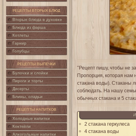
РЕЦЕПТЫ ВТОРЫХ БЛЮД
Вторые блюда в духовке
Блюда из фарша
Котлеты
Гарнир
Голубцы
РЕЦЕПТЫ ВЫПЕЧКИ
"Рецепт пишу, чтобы не за
Булочки и слойки
Пропорция, которая нам н
Пироги и торты
стакана воды). Стаканы 
Десерты
соблюдать. На нашу семью
Блины, оладьи
обычных стакана и 5 стак
РЕЦЕПТЫ НАПИТКОВ
И
Холодные напитки
2 стакана геркулеса
Коктейли
4 стакана воды
Алкогольные напитки