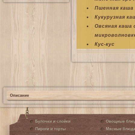
Пшенная каша
Кукурузная ка
Овсяная каша
микроволновк
Кус-кус
Описание
Булочки и слойки
Овощные блю
Пироги и торты
Мясные блюд