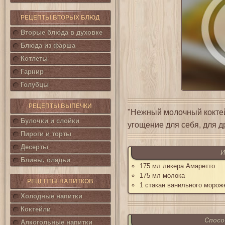
РЕЦЕПТЫ ВТОРЫХ БЛЮД
Вторые блюда в духовке
Блюда из фарша
Котлеты
Гарнир
Голубцы
РЕЦЕПТЫ ВЫПЕЧКИ
"Нежный молочный кокте
Булочки и слойки
угощение для себя, для д
Пироги и торты
Десерты
И
Блины, оладьи
175 мл ликера Амаретто
175 мл молока
РЕЦЕПТЫ НАПИТКОВ
1 стакан ванильного морож
Холодные напитки
Коктейли
Спосо
Алкогольные напитки