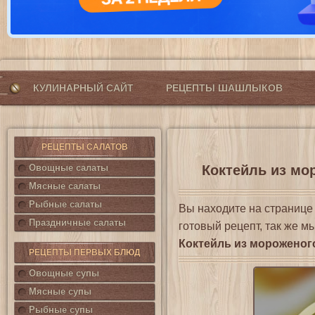
КУЛИНАРНЫЙ САЙТ
РЕЦЕПТЫ ШАШЛЫКОВ
РЕЦЕПТЫ САЛАТОВ
Овощные салаты
Коктейль из мор
Мясные салаты
Рыбные салаты
Вы находите на страниц
Праздничные салаты
готовый рецепт, так же м
Коктейль из мороженог
РЕЦЕПТЫ ПЕРВЫХ БЛЮД
Овощные супы
Мясные супы
Рыбные супы