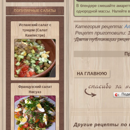
В блендере смешайте амаретт
ПОПУЛЯРНЫЕ САЛАТЫ
однородной массы. Налейте в
Испанский салат с
Категория рецепта:
Ал
тунцом (Салат
Рецепт приготовили: 1
Кампестре)
Дата публикации рецепт
Пр
НА ГЛАВНУЮ
Французский салат
Нисуаз
Поде
Другие рецепты по 