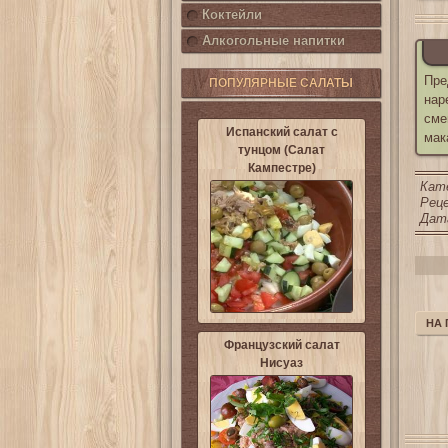
Коктейли
Алкогольные напитки
Пре
ПОПУЛЯРНЫЕ САЛАТЫ
нар
сме
Испанский салат с
мак
тунцом (Салат
Кампестре)
Кат
Реце
Дата
НА
Французский салат
Нисуаз