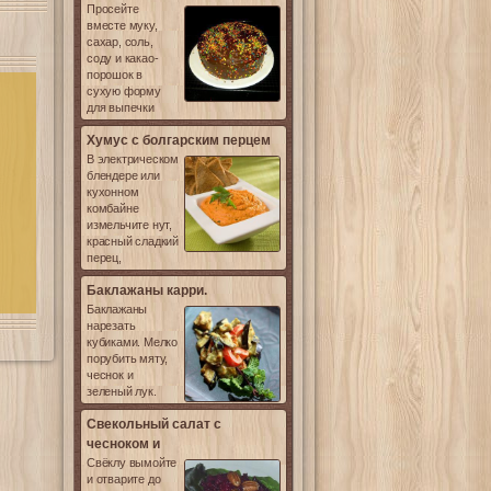
Просейте
вместе муку,
сахар, соль,
соду и какао-
порошок в
сухую форму
для выпечки
Хумус с болгарским перцем
В электрическом
блендере или
кухонном
комбайне
измельчите нут,
красный сладкий
перец,
Баклажаны карри.
Баклажаны
нарезать
кубиками. Мелко
порубить мяту,
чеснок и
зеленый лук.
Свекольный салат с
чесноком и
Свёклу вымойте
и отварите до