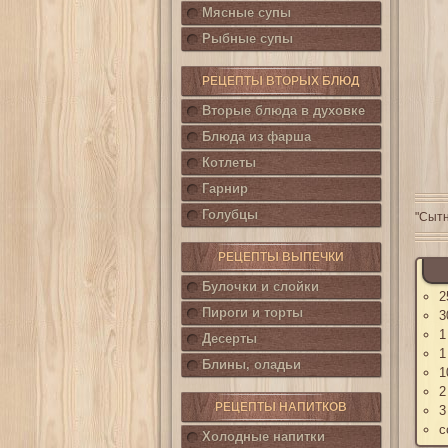
Мясные супы
Рыбные супы
РЕЦЕПТЫ ВТОРЫХ БЛЮД
Вторые блюда в духовке
Блюда из фарша
Котлеты
Гарнир
Голубцы
"Сытн
РЕЦЕПТЫ ВЫПЕЧКИ
Булочки и слойки
2
Пироги и торты
3
1
Десерты
1
Блины, оладьи
1
2
РЕЦЕПТЫ НАПИТКОВ
3
с
Холодные напитки