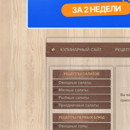
КУЛИНАРНЫЙ САЙТ
РЕЦЕ
РЕЦЕПТЫ САЛАТОВ
Овощные салаты
Мясные салаты
Вы на
Рыбные салаты
приго
Праздничные салаты
РЕЦЕПТЫ ПЕРВЫХ БЛЮД
Овощные супы