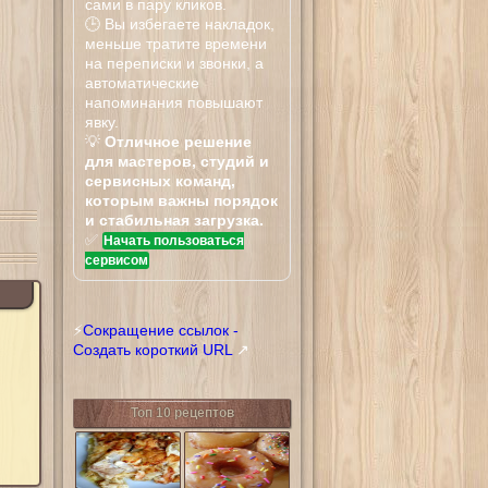
сами в пару кликов.
🕒 Вы избегаете накладок,
меньше тратите времени
на переписки и звонки, а
автоматические
напоминания повышают
явку.
💡
Отличное решение
для мастеров, студий и
сервисных команд,
которым важны порядок
и стабильная загрузка.
✅
Начать пользоваться
сервисом
⚡
Сокращение ссылок -
Создать короткий URL
↗
Топ 10 рецептов
Тилапия
Донатсы Криспи
запеченная в
Крим
сливочном
соусе с