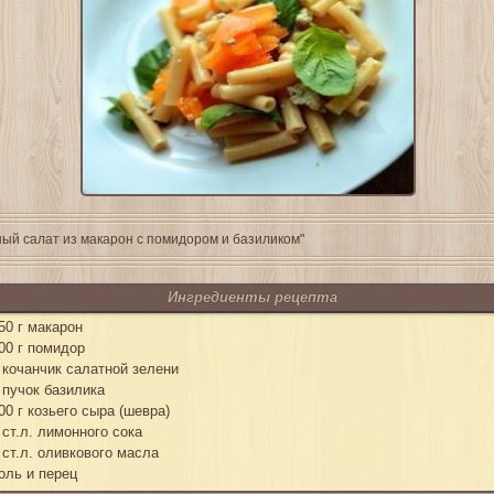
ый салат из макарон с помидором и базиликом"
Ингредиенты рецепта
50 г макарон
00 г помидор
 кочанчик салатной зелени
 пучок базилика
00 г козьего сыра (шевра)
 ст.л. лимонного сока
 ст.л. оливкового масла
оль и перец