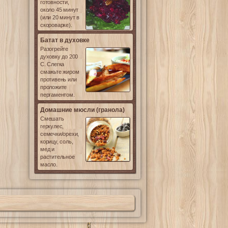
готовности,
около 45 минут
(или 20 минут в
скороварке).
Батат в духовке
Разогрейте
духовку до 200
С. Слегка
смажьте жиром
противень или
проложите
пергаментом.
Домашние мюсли (гранола)
Смешать
геркулес,
семечки/орехи,
корицу, соль,
мед и
растительное
масло.