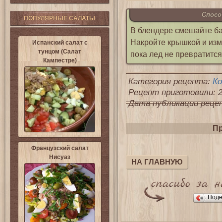
Спосо
ПОПУЛЯРНЫЕ САЛАТЫ
В блендере смешайте бан
Накройте крышкой и изме
Испанский салат с
тунцом (Салат
пока лед не превратится
Кампестре)
Категория рецепта:
К
Рецепт приготовили: 2
Дата публикации рецепт
Пр
Французский салат
Нисуаз
НА ГЛАВНУЮ
Поде