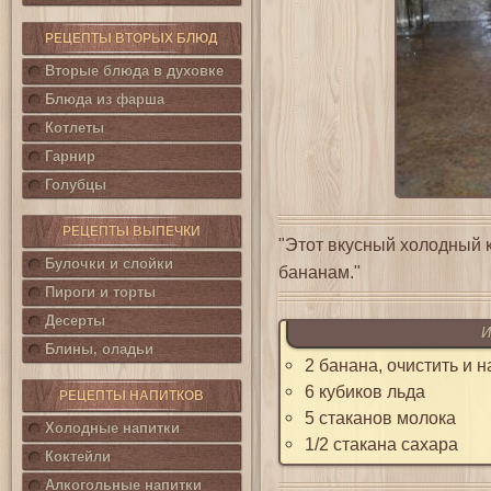
РЕЦЕПТЫ ВТОРЫХ БЛЮД
Вторые блюда в духовке
Блюда из фарша
Котлеты
Гарнир
Голубцы
РЕЦЕПТЫ ВЫПЕЧКИ
"Этот вкусный холодный 
Булочки и слойки
бананам."
Пироги и торты
Десерты
И
Блины, оладьи
2 банана, очистить и н
6 кубиков льда
РЕЦЕПТЫ НАПИТКОВ
5 стаканов молока
Холодные напитки
1/2 стакана сахара
Коктейли
Алкогольные напитки