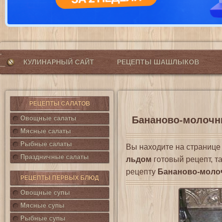
КУЛИНАРНЫЙ САЙТ
РЕЦЕПТЫ ШАШЛЫКОВ
РЕЦЕПТЫ САЛАТОВ
Овощные салаты
Бананово-молочны
Мясные салаты
Рыбные салаты
Вы находите на страниц
Праздничные салаты
льдом
готовый рецепт, т
рецепту
Бананово-моло
РЕЦЕПТЫ ПЕРВЫХ БЛЮД
Овощные супы
Мясные супы
Рыбные супы