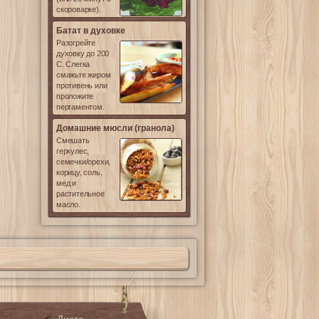
скороварке).
Батат в духовке
Разогрейте
духовку до 200
С. Слегка
смажьте жиром
противень или
проложите
пергаментом.
Домашние мюсли (гранола)
Смешать
геркулес,
семечки/орехи,
корицу, соль,
мед и
растительное
масло.