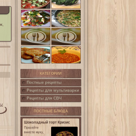
шпинат
(Салат
Кампестре)
Французский
Ленивые
салат Нисуаз
кабачки
к,
Овощная
Салат из печени
запеканка из
трески с
кабачков и
каперсами
баклажанов
Картофельные
котлетки с
Горошница
кукурузой
КАТЕГОРИИ
Постные рецепты
Рецепты для мультиварки
Рецепты для СВЧ
ПОСТНЫЕ БЛЮДА
Шоколадный торт Кризис
Просейте
вместе муку,