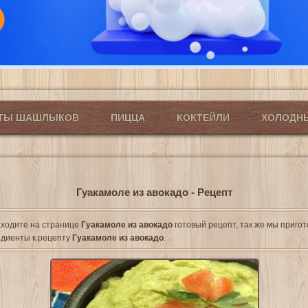
ПТЫ ШАШЛЫКОВ
ПИЦЦА
КОКТЕЙЛИ
ХОЛОДН
Гуакамоле из авокадо - Рецепт
ходите на странице
Гуакамоле из авокадо
готовый рецепт, так же мы приго
диенты к рецепту
Гуакамоле из авокадо
.