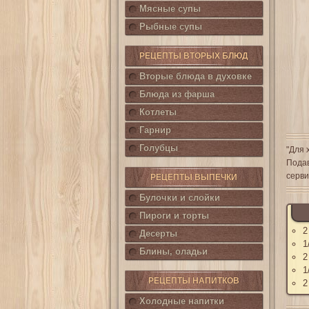
Мясные супы
Рыбные супы
РЕЦЕПТЫ ВТОРЫХ БЛЮД
Вторые блюда в духовке
Блюда из фарша
Котлеты
Гарнир
Голубцы
"Для 
Подав
серви
РЕЦЕПТЫ ВЫПЕЧКИ
Булочки и слойки
Пироги и торты
2
Десерты
1
Блины, оладьи
2
1
РЕЦЕПТЫ НАПИТКОВ
2
Холодные напитки