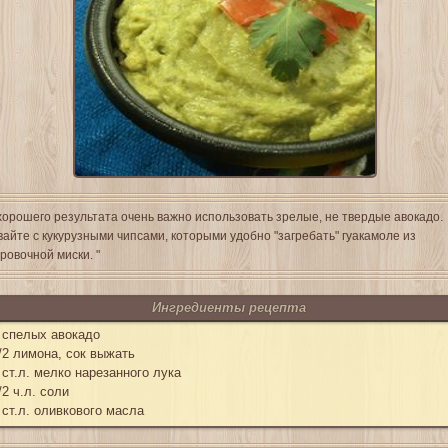
хорошего результата очень важно использовать зрелые, не твердые авокадо.
айте с кукурузными чипсами, которыми удобно "загребать" гуакамоле из
ровочной миски. "
Ингредиенты рецепта
 спелых авокадо
/2 лимона, сок выжать
 ст.л. мелко нарезанного лука
/2 ч.л. соли
 ст.л. оливкового масла