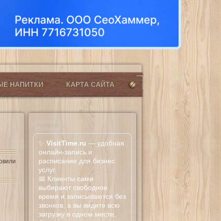
ЫЕ НАПИТКИ
КАРТА САЙТА
Реклама
✨
VisitTime.ru
— удобная
онлайн-запись и
расписание для бизнес
товили
услуг.
📅 Клиенты сами
выбирают свободное
время и записываются без
звонков, а вы видите всю
загрузку в одном месте,