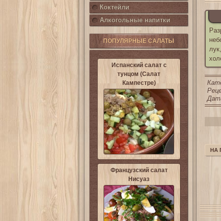
Коктейли
Алкогольные напитки
Раз
неб
ПОПУЛЯРНЫЕ САЛАТЫ
лук
хол
Испанский салат с
тунцом (Салат
Кат
Кампестре)
Реце
Дата
НА
Французский салат
Нисуаз