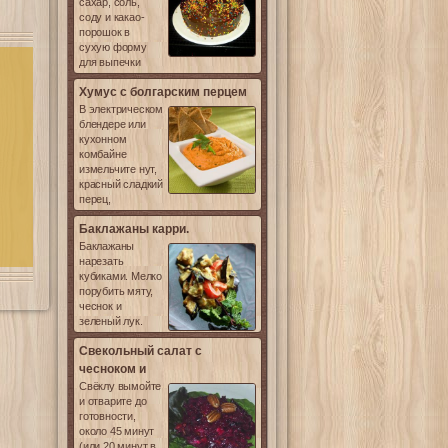
сахар, соль,
соду и какао-
порошок в
сухую форму
для выпечки
Хумус с болгарским перцем
В электрическом
блендере или
кухонном
комбайне
измельчите нут,
красный сладкий
перец,
Баклажаны карри.
Баклажаны
нарезать
кубиками. Мелко
порубить мяту,
чеснок и
зеленый лук.
Свекольный салат с
чесноком и
Свёклу вымойте
и отварите до
готовности,
около 45 минут
(или 20 минут в