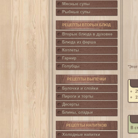
Мясные супы
Рыбные супы
РЕЦЕПТЫ ВТОРЫХ БЛЮД
Вторые блюда в духовке
Блюда из фарша
Котлеты
Гарнир
Голубцы
"Этот
РЕЦЕПТЫ ВЫПЕЧКИ
Булочки и слойки
2
Пироги и торты
1
Десерты
Блины, оладьи
РЕЦЕПТЫ НАПИТКОВ
В с
Холодные напитки