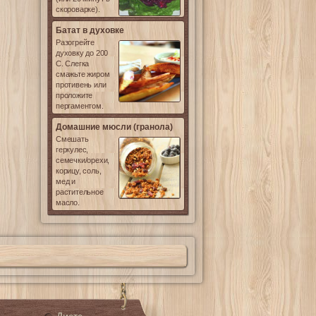
скороварке).
Батат в духовке
Разогрейте
духовку до 200
С. Слегка
смажьте жиром
противень или
проложите
пергаментом.
Домашние мюсли (гранола)
Смешать
геркулес,
семечки/орехи,
корицу, соль,
мед и
растительное
масло.