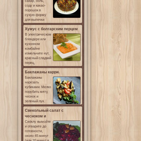
сахар, соль,
соду и какао-
порошок в
сухую форму
для выпечки
Хумус с болгарским перцем
В электрическом
блендере или
кухонном
комбайне
измельчите нут,
красный сладкий
перец,
Баклажаны карри.
Баклажаны
нарезать
кубиками. Мелко
порубить мяту,
чеснок и
зеленый лук.
Свекольный салат с
чесноком и
Свёклу вымойте
и отварите до
готовности,
около 45 минут
(или 20 минут в