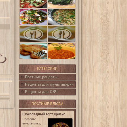
шпинат
(Салат
Кампестре)
Французский
Ленивые
салат Нисуаз
кабачки
Овощная
Салат из печени
запеканка из
трески с
кабачков и
каперсами
баклажанов
Картофельные
котлетки с
Горошница
кукурузой
КАТЕГОРИИ
Постные рецепты
Рецепты для мультиварки
Рецепты для СВЧ
ПОСТНЫЕ БЛЮДА
Шоколадный торт Кризис
Просейте
вместе муку,