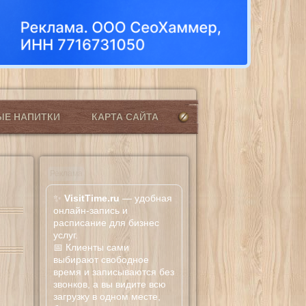
ЫЕ НАПИТКИ
КАРТА САЙТА
Реклама
✨
VisitTime.ru
— удобная
онлайн-запись и
расписание для бизнес
услуг.
📅 Клиенты сами
выбирают свободное
время и записываются без
звонков, а вы видите всю
загрузку в одном месте,