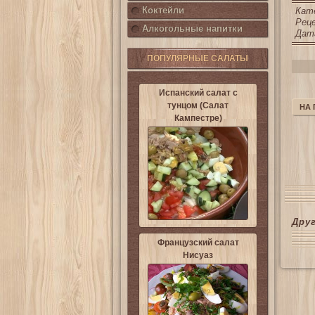
Коктейли
Кат
Реце
Алкогольные напитки
Дата
ПОПУЛЯРНЫЕ САЛАТЫ
Испанский салат с
тунцом (Салат
НА
Кампестре)
Дру
Французский салат
Нисуаз